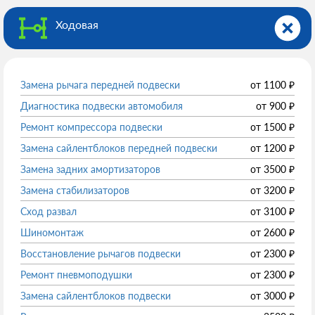
Ходовая
Замена рычага передней подвески
от
1100
₽
Диагностика подвески автомобиля
от
900
₽
Ремонт компрессора подвески
от
1500
₽
Замена сайлентблоков передней подвески
от
1200
₽
Замена задних амортизаторов
от
3500
₽
Замена стабилизаторов
от
3200
₽
Сход развал
от
3100
₽
Шиномонтаж
от
2600
₽
Восстановление рычагов подвески
от
2300
₽
Ремонт пневмоподушки
от
2300
₽
Замена сайлентблоков подвески
от
3000
₽