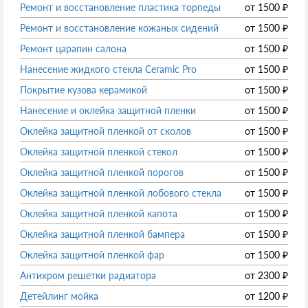
Ремонт и восстановление пластика торпеды
от
1500
₽
Ремонт и восстановление кожаных сидений
от
1500
₽
Ремонт царапин салона
от
1500
₽
Нанесение жидкого стекла Ceramic Pro
от
1500
₽
Покрытие кузова керамикой
от
1500
₽
Нанесение и оклейка защитной пленки
от
1500
₽
Оклейка защитной пленкой от сколов
от
1500
₽
Оклейка защитной пленкой стекол
от
1500
₽
Оклейка защитной пленкой порогов
от
1500
₽
Оклейка защитной пленкой лобового стекла
от
1500
₽
Оклейка защитной пленкой капота
от
1500
₽
Оклейка защитной пленкой бампера
от
1500
₽
Оклейка защитной пленкой фар
от
1500
₽
Антихром решетки радиатора
от
2300
₽
Детейлинг мойка
от
1200
₽