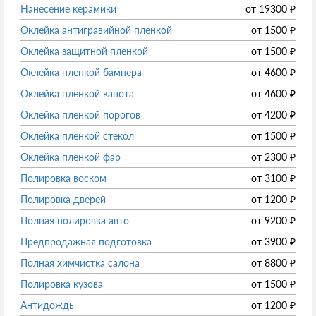
Нанесение керамики
от
19300
₽
Оклейка антигравийной пленкой
от
1500
₽
Оклейка защитной пленкой
от
1500
₽
Оклейка пленкой бампера
от
4600
₽
Оклейка пленкой капота
от
4600
₽
Оклейка пленкой порогов
от
4200
₽
Оклейка пленкой стекол
от
1500
₽
Оклейка пленкой фар
от
2300
₽
Полировка воском
от
3100
₽
Полировка дверей
от
1200
₽
Полная полировка авто
от
9200
₽
Предпродажная подготовка
от
3900
₽
Полная химчистка салона
от
8800
₽
Полировка кузова
от
1500
₽
Антидождь
от
1200
₽