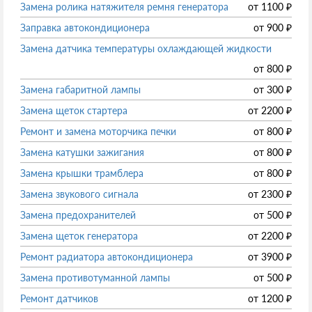
Замена ролика натяжителя ремня генератора
от
1100
₽
Заправка автокондиционера
от
900
₽
Замена датчика температуры охлаждающей жидкости
от
800
₽
Замена габаритной лампы
от
300
₽
Замена щеток стартера
от
2200
₽
Ремонт и замена моторчика печки
от
800
₽
Замена катушки зажигания
от
800
₽
Замена крышки трамблера
от
800
₽
Замена звукового сигнала
от
2300
₽
Замена предохранителей
от
500
₽
Замена щеток генератора
от
2200
₽
Ремонт радиатора автокондиционера
от
3900
₽
Замена противотуманной лампы
от
500
₽
Ремонт датчиков
от
1200
₽