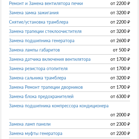
Ремонт и Замена вентилятора печки
от
2200
₽
Замена замка зажигания
от
3200
₽
Снятие/установка трамблера
от
2200
₽
Замена трапеции стеклоочистителя
от
3200
₽
Замена подшипника генератора
от
2600
₽
Замена лампы габаритов
от
500
₽
Замена датчика включения вентилятора
от
1700
₽
Замена резистора отопителя
от
1700
₽
Замена сальника трамблера
от
3200
₽
Замена Ремонт трапеции дворников
от
1700
₽
Замена блока предохранителей
от
6300
₽
Замена подшипника компрессора кондиционера
от
2000
₽
Замена ламп панели
от
2300
₽
Замена муфты генератора
от
2200
₽