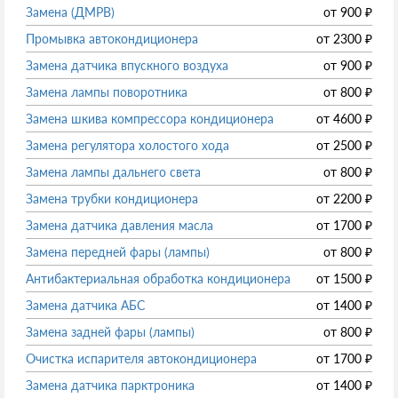
Замена (ДМРВ)
от
900
₽
Промывка автокондиционера
от
2300
₽
Замена датчика впускного воздуха
от
900
₽
Замена лампы поворотника
от
800
₽
Замена шкива компрессора кондиционера
от
4600
₽
Замена регулятора холостого хода
от
2500
₽
Замена лампы дальнего света
от
800
₽
Замена трубки кондиционера
от
2200
₽
Замена датчика давления масла
от
1700
₽
Замена передней фары (лампы)
от
800
₽
Антибактериальная обработка кондиционера
от
1500
₽
Замена датчика АБС
от
1400
₽
Замена задней фары (лампы)
от
800
₽
Очистка испарителя автокондиционера
от
1700
₽
Замена датчика парктроника
от
1400
₽