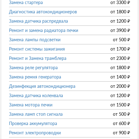
Замена стартера
от
3300
₽
Диагностика автокондиционеров
от
1800
₽
Замена датчика распредвала
от
1200
₽
Ремонт и замена радиатора печки
от
3900
₽
Замена лампы подсветки
от
500
₽
Ремонт системы зажигания
от
1700
₽
Ремонт и Замена трамблера
от
2300
₽
Замена реле регулятора
от
1800
₽
Замена ремня генератора
от
1400
₽
Дезинфекция автокондиционера
от
2000
₽
Замена датчика коленвала
от
1200
₽
Замена мотора печки
от
1500
₽
Замена ламп стоп сигнала
от
500
₽
Проверка аккумулятора
от
600
₽
Ремонт электропроводки
от
900
₽