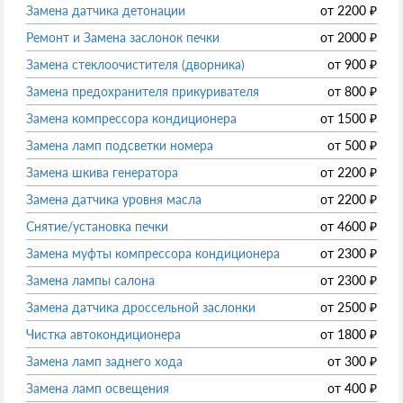
Замена датчика детонации
от
2200
₽
Ремонт и Замена заслонок печки
от
2000
₽
Замена стеклоочистителя (дворника)
от
900
₽
Замена предохранителя прикуривателя
от
800
₽
Замена компрессора кондиционера
от
1500
₽
Замена ламп подсветки номера
от
500
₽
Замена шкива генератора
от
2200
₽
Замена датчика уровня масла
от
2200
₽
Снятие/установка печки
от
4600
₽
Замена муфты компрессора кондиционера
от
2300
₽
Замена лампы салона
от
2300
₽
Замена датчика дроссельной заслонки
от
2500
₽
Чистка автокондиционера
от
1800
₽
Замена ламп заднего хода
от
300
₽
Замена ламп освещения
от
400
₽