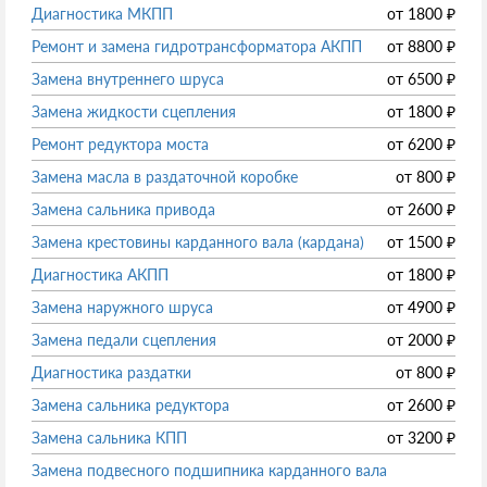
Диагностика МКПП
от
1800
₽
Ремонт и замена гидротрансформатора АКПП
от
8800
₽
Замена внутреннего шруса
от
6500
₽
Замена жидкости сцепления
от
1800
₽
Ремонт редуктора моста
от
6200
₽
Замена масла в раздаточной коробке
от
800
₽
Замена сальника привода
от
2600
₽
Замена крестовины карданного вала (кардана)
от
1500
₽
Диагностика АКПП
от
1800
₽
Замена наружного шруса
от
4900
₽
Замена педали сцепления
от
2000
₽
Диагностика раздатки
от
800
₽
Замена сальника редуктора
от
2600
₽
Замена сальника КПП
от
3200
₽
Замена подвесного подшипника карданного вала