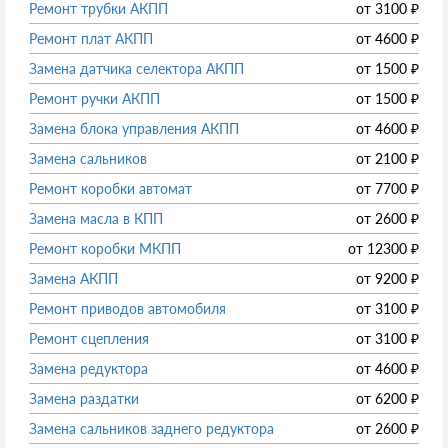
Ремонт трубки АКПП
от
3100
₽
Ремонт плат АКПП
от
4600
₽
Замена датчика селектора АКПП
от
1500
₽
Ремонт ручки АКПП
от
1500
₽
Замена блока управления АКПП
от
4600
₽
Замена сальников
от
2100
₽
Ремонт коробки автомат
от
7700
₽
Замена масла в КПП
от
2600
₽
Ремонт коробки МКПП
от
12300
₽
Замена АКПП
от
9200
₽
Ремонт приводов автомобиля
от
3100
₽
Ремонт сцепления
от
3100
₽
Замена редуктора
от
4600
₽
Замена раздатки
от
6200
₽
Замена сальников заднего редуктора
от
2600
₽