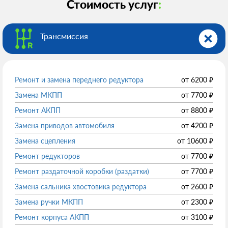
Стоимость услуг
:
Трансмиссия
Ремонт и замена переднего редуктора
от
6200
₽
Замена МКПП
от
7700
₽
Ремонт АКПП
от
8800
₽
Замена приводов автомобиля
от
4200
₽
Замена сцепления
от
10600
₽
Ремонт редукторов
от
7700
₽
Ремонт раздаточной коробки (раздатки)
от
7700
₽
Замена сальника хвостовика редуктора
от
2600
₽
Замена ручки МКПП
от
2300
₽
Ремонт корпуса АКПП
от
3100
₽