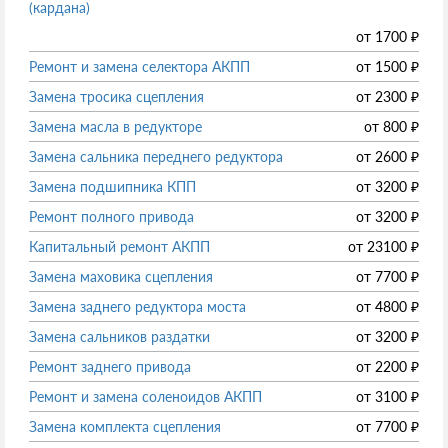
(кардана)
от
1700
₽
Ремонт и замена селектора АКПП
от
1500
₽
Замена тросика сцепления
от
2300
₽
Замена масла в редукторе
от
800
₽
Замена сальника переднего редуктора
от
2600
₽
Замена подшипника КПП
от
3200
₽
Ремонт полного привода
от
3200
₽
Капитальный ремонт АКПП
от
23100
₽
Замена маховика сцепления
от
7700
₽
Замена заднего редуктора моста
от
4800
₽
Замена сальников раздатки
от
3200
₽
Ремонт заднего привода
от
2200
₽
Ремонт и замена соленоидов АКПП
от
3100
₽
Замена комплекта сцепления
от
7700
₽