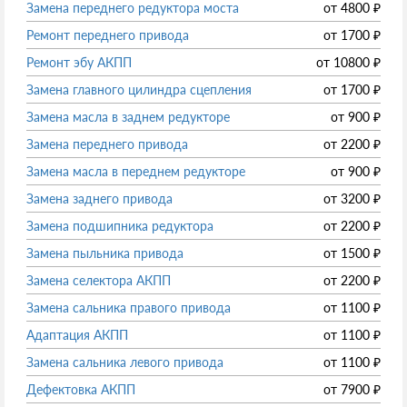
Замена переднего редуктора моста
от
4800
₽
Ремонт переднего привода
от
1700
₽
Ремонт эбу АКПП
от
10800
₽
Замена главного цилиндра сцепления
от
1700
₽
Замена масла в заднем редукторе
от
900
₽
Замена переднего привода
от
2200
₽
Замена масла в переднем редукторе
от
900
₽
Замена заднего привода
от
3200
₽
Замена подшипника редуктора
от
2200
₽
Замена пыльника привода
от
1500
₽
Замена селектора АКПП
от
2200
₽
Замена сальника правого привода
от
1100
₽
Адаптация АКПП
от
1100
₽
Замена сальника левого привода
от
1100
₽
Дефектовка АКПП
от
7900
₽