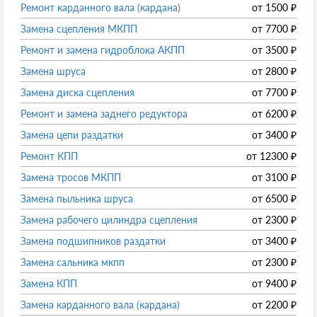
Ремонт карданного вала (кардана)
от
1500
₽
Замена сцепления МКПП
от
7700
₽
Ремонт и замена гидроблока АКПП
от
3500
₽
Замена шруса
от
2800
₽
Замена диска сцепления
от
7700
₽
Ремонт и замена заднего редуктора
от
6200
₽
Замена цепи раздатки
от
3400
₽
Ремонт КПП
от
12300
₽
Замена тросов МКПП
от
3100
₽
Замена пыльника шруса
от
6500
₽
Замена рабочего цилиндра сцепления
от
2300
₽
Замена подшипников раздатки
от
3400
₽
Замена сальника мкпп
от
2300
₽
Замена КПП
от
9400
₽
Замена карданного вала (кардана)
от
2200
₽