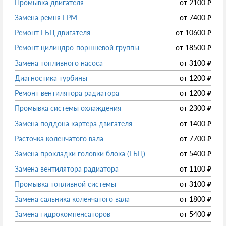
Промывка двигателя
от
2100
₽
Замена ремня ГРМ
от
7400
₽
Ремонт ГБЦ двигателя
от
10600
₽
Ремонт цилиндро-поршневой группы
от
18500
₽
Замена топливного насоса
от
3100
₽
Диагностика турбины
от
1200
₽
Ремонт вентилятора радиатора
от
1200
₽
Промывка системы охлаждения
от
2300
₽
Замена поддона картера двигателя
от
1400
₽
Расточка коленчатого вала
от
7700
₽
Замена прокладки головки блока (ГБЦ)
от
5400
₽
Замена вентилятора радиатора
от
1100
₽
Промывка топливной системы
от
3100
₽
Замена сальника коленчатого вала
от
1800
₽
Замена гидрокомпенсаторов
от
5400
₽