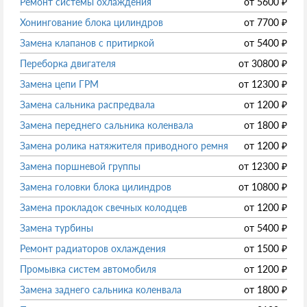
Ремонт системы охлаждения
от
5600
₽
Хонингование блока цилиндров
от
7700
₽
Замена клапанов с притиркой
от
5400
₽
Переборка двигателя
от
30800
₽
Замена цепи ГРМ
от
12300
₽
Замена сальника распредвала
от
1200
₽
Замена переднего сальника коленвала
от
1800
₽
Замена ролика натяжителя приводного ремня
от
1200
₽
Замена поршневой группы
от
12300
₽
Замена головки блока цилиндров
от
10800
₽
Замена прокладок свечных колодцев
от
1200
₽
Замена турбины
от
5400
₽
Ремонт радиаторов охлаждения
от
1500
₽
Промывка систем автомобиля
от
1200
₽
Замена заднего сальника коленвала
от
1800
₽