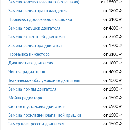
Замена коленчатого вала (коленвала)
от
18500
₽
Замена радиатора охлаждения
от
1800
₽
Промывка дроссельной заслонки
от
3100
₽
Замена подушек двигателя
от
4600
₽
Замена вкладышей двигателя
от
7700
₽
Замена радиатора двигателя
от
1700
₽
Промывка инжектора
от
3100
₽
Диагностика двигателя
от
1800
₽
Чистка радиаторов
от
4600
₽
Техническое обслуживание двигателя
от
1500
₽
Замена помпы двигателя
от
1500
₽
Мойка радиатора
от
1500
₽
Снятие и установка двигателя
от
6900
₽
Замена прокладки клапанной крышки
от
1500
₽
Замер компрессии двигателя
от
1500
₽