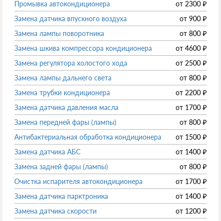
Промывка автокондиционера
от
2300
₽
Замена датчика впускного воздуха
от
900
₽
Замена лампы поворотника
от
800
₽
Замена шкива компрессора кондиционера
от
4600
₽
Замена регулятора холостого хода
от
2500
₽
Замена лампы дальнего света
от
800
₽
Замена трубки кондиционера
от
2200
₽
Замена датчика давления масла
от
1700
₽
Замена передней фары (лампы)
от
800
₽
Антибактериальная обработка кондиционера
от
1500
₽
Замена датчика АБС
от
1400
₽
Замена задней фары (лампы)
от
800
₽
Очистка испарителя автокондиционера
от
1700
₽
Замена датчика парктроника
от
1400
₽
Замена датчика скорости
от
1200
₽