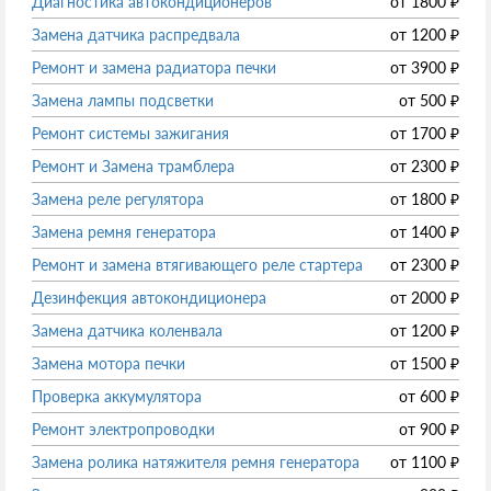
Диагностика автокондиционеров
от
1800
₽
Замена датчика распредвала
от
1200
₽
Ремонт и замена радиатора печки
от
3900
₽
Замена лампы подсветки
от
500
₽
Ремонт системы зажигания
от
1700
₽
Ремонт и Замена трамблера
от
2300
₽
Замена реле регулятора
от
1800
₽
Замена ремня генератора
от
1400
₽
Ремонт и замена втягивающего реле стартера
от
2300
₽
Дезинфекция автокондиционера
от
2000
₽
Замена датчика коленвала
от
1200
₽
Замена мотора печки
от
1500
₽
Проверка аккумулятора
от
600
₽
Ремонт электропроводки
от
900
₽
Замена ролика натяжителя ремня генератора
от
1100
₽