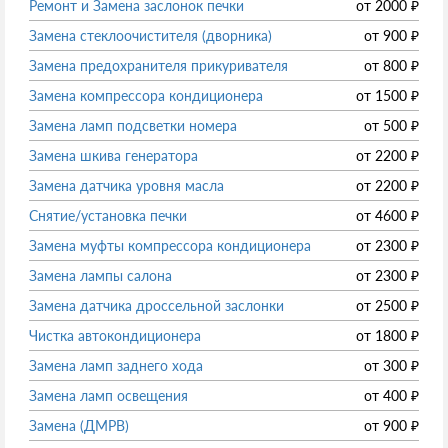
Ремонт и Замена заслонок печки
от
2000
₽
Замена стеклоочистителя (дворника)
от
900
₽
Замена предохранителя прикуривателя
от
800
₽
Замена компрессора кондиционера
от
1500
₽
Замена ламп подсветки номера
от
500
₽
Замена шкива генератора
от
2200
₽
Замена датчика уровня масла
от
2200
₽
Снятие/установка печки
от
4600
₽
Замена муфты компрессора кондиционера
от
2300
₽
Замена лампы салона
от
2300
₽
Замена датчика дроссельной заслонки
от
2500
₽
Чистка автокондиционера
от
1800
₽
Замена ламп заднего хода
от
300
₽
Замена ламп освещения
от
400
₽
Замена (ДМРВ)
от
900
₽