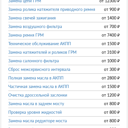
Замена цепи ГРМ
от
12300
₽
Замена ролика натяжителя приводного ремня
от
900
₽
Замена свечей зажигания
от
1400
₽
Замена воздушного фильтра
от
700
₽
Замена ремня ГРМ
от
7400
₽
Техническое обслуживание АКПП
от
1500
₽
Замена натяжителей и роликов ГРМ
от
3100
₽
Замена салонного фильтра
от
1000
₽
Сброс межсервисного интервала
от
300
₽
Полная замена масла в АКПП
от
2800
₽
Частичная замена масла в АКПП
от
1500
₽
Очистка дроссельной заслонки
от
1200
₽
Замена масла в заднем мосту
от
800
₽
Проверка уровня жидкостей
от
800
₽
Замена масла редукторе моста
от
800
₽