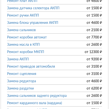
Ремонт плат АКПП
от
4600
₽
Замена датчика селектора АКПП
от
1500
₽
Ремонт ручки АКПП
от
1500
₽
Замена блока управления АКПП
от
4600
₽
Замена сальников
от
2100
₽
Ремонт коробки автомат
от
7700
₽
Замена масла в КПП
от
2600
₽
Ремонт коробки МКПП
от
12300
₽
Замена АКПП
от
9200
₽
Ремонт приводов автомобиля
от
3100
₽
Ремонт сцепления
от
3100
₽
Замена редуктора
от
4600
₽
Замена раздатки
от
6200
₽
Замена сальников заднего редуктора
от
2600
₽
Ремонт карданного вала (кардана)
от
1500
₽