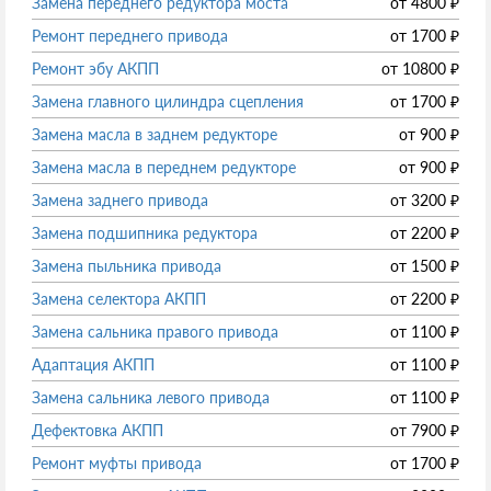
Замена переднего редуктора моста
от
4800
₽
Ремонт переднего привода
от
1700
₽
Ремонт эбу АКПП
от
10800
₽
Замена главного цилиндра сцепления
от
1700
₽
Замена масла в заднем редукторе
от
900
₽
Замена масла в переднем редукторе
от
900
₽
Замена заднего привода
от
3200
₽
Замена подшипника редуктора
от
2200
₽
Замена пыльника привода
от
1500
₽
Замена селектора АКПП
от
2200
₽
Замена сальника правого привода
от
1100
₽
Адаптация АКПП
от
1100
₽
Замена сальника левого привода
от
1100
₽
Дефектовка АКПП
от
7900
₽
Ремонт муфты привода
от
1700
₽