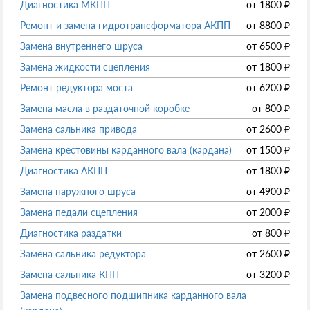
Диагностика МКПП
от
1800
₽
Ремонт и замена гидротрансформатора АКПП
от
8800
₽
Замена внутреннего шруса
от
6500
₽
Замена жидкости сцепления
от
1800
₽
Ремонт редуктора моста
от
6200
₽
Замена масла в раздаточной коробке
от
800
₽
Замена сальника привода
от
2600
₽
Замена крестовины карданного вала (кардана)
от
1500
₽
Диагностика АКПП
от
1800
₽
Замена наружного шруса
от
4900
₽
Замена педали сцепления
от
2000
₽
Диагностика раздатки
от
800
₽
Замена сальника редуктора
от
2600
₽
Замена сальника КПП
от
3200
₽
Замена подвесного подшипника карданного вала