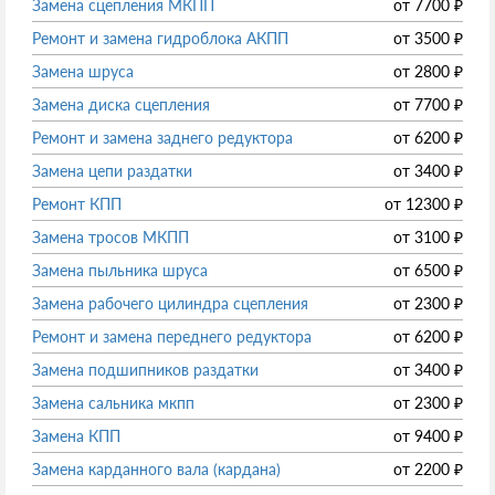
Замена сцепления МКПП
от
7700
₽
Ремонт и замена гидроблока АКПП
от
3500
₽
Замена шруса
от
2800
₽
Замена диска сцепления
от
7700
₽
Ремонт и замена заднего редуктора
от
6200
₽
Замена цепи раздатки
от
3400
₽
Ремонт КПП
от
12300
₽
Замена тросов МКПП
от
3100
₽
Замена пыльника шруса
от
6500
₽
Замена рабочего цилиндра сцепления
от
2300
₽
Ремонт и замена переднего редуктора
от
6200
₽
Замена подшипников раздатки
от
3400
₽
Замена сальника мкпп
от
2300
₽
Замена КПП
от
9400
₽
Замена карданного вала (кардана)
от
2200
₽