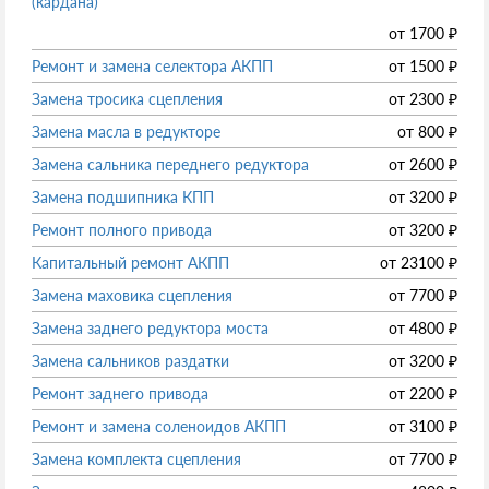
(кардана)
от
1700
₽
Ремонт и замена селектора АКПП
от
1500
₽
Замена тросика сцепления
от
2300
₽
Замена масла в редукторе
от
800
₽
Замена сальника переднего редуктора
от
2600
₽
Замена подшипника КПП
от
3200
₽
Ремонт полного привода
от
3200
₽
Капитальный ремонт АКПП
от
23100
₽
Замена маховика сцепления
от
7700
₽
Замена заднего редуктора моста
от
4800
₽
Замена сальников раздатки
от
3200
₽
Ремонт заднего привода
от
2200
₽
Ремонт и замена соленоидов АКПП
от
3100
₽
Замена комплекта сцепления
от
7700
₽