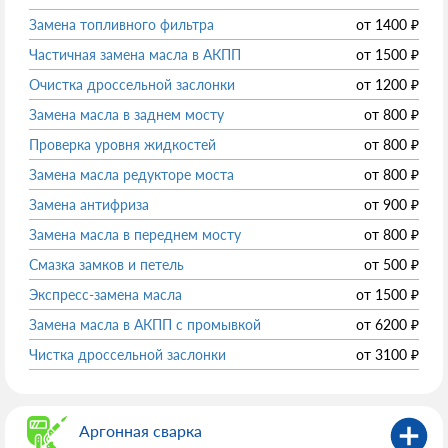
Замена топливного фильтра
от
1400
₽
Частичная замена масла в АКПП
от
1500
₽
Очистка дроссельной заслонки
от
1200
₽
Замена масла в заднем мосту
от
800
₽
Проверка уровня жидкостей
от
800
₽
Замена масла редукторе моста
от
800
₽
Замена антифриза
от
900
₽
Замена масла в переднем мосту
от
800
₽
Смазка замков и петель
от
500
₽
Экспресс-замена масла
от
1500
₽
Замена масла в АКПП с промывкой
от
6200
₽
Чистка дроссельной заслонки
от
3100
₽
Аргонная сварка