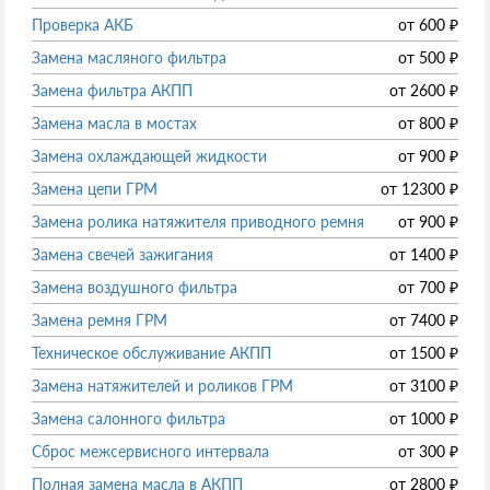
Проверка АКБ
от
600
₽
Замена масляного фильтра
от
500
₽
Замена фильтра АКПП
от
2600
₽
Замена масла в мостах
от
800
₽
Замена охлаждающей жидкости
от
900
₽
Замена цепи ГРМ
от
12300
₽
Замена ролика натяжителя приводного ремня
от
900
₽
Замена свечей зажигания
от
1400
₽
Замена воздушного фильтра
от
700
₽
Замена ремня ГРМ
от
7400
₽
Техническое обслуживание АКПП
от
1500
₽
Замена натяжителей и роликов ГРМ
от
3100
₽
Замена салонного фильтра
от
1000
₽
Сброс межсервисного интервала
от
300
₽
Полная замена масла в АКПП
от
2800
₽