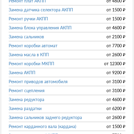
Ремонт плат АКПП
от
4600
₽
Замена датчика селектора АКПП
от
1500
₽
Ремонт ручки АКПП
от
1500
₽
Замена блока управления АКПП
от
4600
₽
Замена сальников
от
2100
₽
Ремонт коробки автомат
от
7700
₽
Замена масла в КПП
от
2600
₽
Ремонт коробки МКПП
от
12300
₽
Замена АКПП
от
9200
₽
Ремонт приводов автомобиля
от
3100
₽
Ремонт сцепления
от
3100
₽
Замена редуктора
от
4600
₽
Замена раздатки
от
6200
₽
Замена сальников заднего редуктора
от
2600
₽
Ремонт карданного вала (кардана)
от
1500
₽