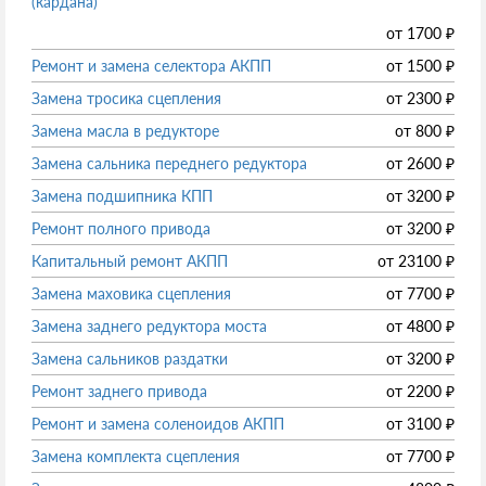
(кардана)
от
1700
₽
Ремонт и замена селектора АКПП
от
1500
₽
Замена тросика сцепления
от
2300
₽
Замена масла в редукторе
от
800
₽
Замена сальника переднего редуктора
от
2600
₽
Замена подшипника КПП
от
3200
₽
Ремонт полного привода
от
3200
₽
Капитальный ремонт АКПП
от
23100
₽
Замена маховика сцепления
от
7700
₽
Замена заднего редуктора моста
от
4800
₽
Замена сальников раздатки
от
3200
₽
Ремонт заднего привода
от
2200
₽
Ремонт и замена соленоидов АКПП
от
3100
₽
Замена комплекта сцепления
от
7700
₽