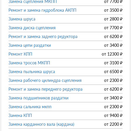
Замена сцепления МКПП
от
7700
₽
Ремонт и замена гидроблока АКПП
от
3500
₽
Замена шруса
от
2800
₽
Замена диска сцепления
от
7700
₽
Ремонт и замена заднего редуктора
от
6200
₽
Замена цепи раздатки
от
3400
₽
Ремонт КПП
от
12300
₽
Замена тросов МКПП
от
3100
₽
Замена пыльника шруса
от
6500
₽
Замена рабочего цилиндра сцепления
от
2300
₽
Ремонт и замена переднего редуктора
от
6200
₽
Замена подшипников раздатки
от
3400
₽
Замена сальника мкпп
от
2300
₽
Замена КПП
от
9400
₽
Замена карданного вала (кардана)
от
2200
₽