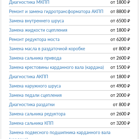
Диагностика МКПП
от
1800
₽
Ремонт и замена гидротрансформатора АКПП
от
8800
₽
Замена внутреннего шруса
от
6500
₽
Замена жидкости сцепления
от
1800
₽
Ремонт редуктора моста
от
6200
₽
Замена масла в раздаточной коробке
от
800
₽
Замена сальника привода
от
2600
₽
Замена крестовины карданного вала (кардана)
от
1500
₽
Диагностика АКПП
от
1800
₽
Замена наружного шруса
от
4900
₽
Замена педали сцепления
от
2000
₽
Диагностика раздатки
от
800
₽
Замена сальника редуктора
от
2600
₽
Замена сальника КПП
от
3200
₽
Замена подвесного подшипника карданного вала