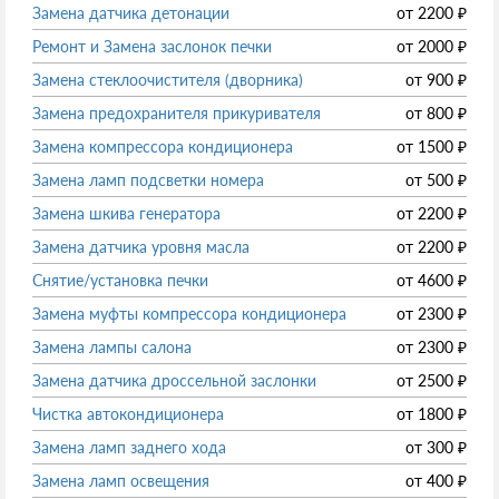
Замена датчика детонации
от
2200
₽
Ремонт и Замена заслонок печки
от
2000
₽
Замена стеклоочистителя (дворника)
от
900
₽
Замена предохранителя прикуривателя
от
800
₽
Замена компрессора кондиционера
от
1500
₽
Замена ламп подсветки номера
от
500
₽
Замена шкива генератора
от
2200
₽
Замена датчика уровня масла
от
2200
₽
Снятие/установка печки
от
4600
₽
Замена муфты компрессора кондиционера
от
2300
₽
Замена лампы салона
от
2300
₽
Замена датчика дроссельной заслонки
от
2500
₽
Чистка автокондиционера
от
1800
₽
Замена ламп заднего хода
от
300
₽
Замена ламп освещения
от
400
₽