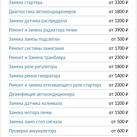
Замена стартера
от
3300
₽
Диагностика автокондиционеров
от
1800
₽
Замена датчика распредвала
от
1200
₽
Ремонт и замена радиатора печки
от
3900
₽
Замена лампы подсветки
от
500
₽
Ремонт системы зажигания
от
1700
₽
Ремонт и Замена трамблера
от
2300
₽
Замена реле регулятора
от
1800
₽
Замена ремня генератора
от
1400
₽
Ремонт и замена втягивающего реле стартера
от
2300
₽
Дезинфекция автокондиционера
от
2000
₽
Замена датчика коленвала
от
1200
₽
Замена мотора печки
от
1500
₽
Замена ламп стоп сигнала
от
500
₽
Проверка аккумулятора
от
600
₽