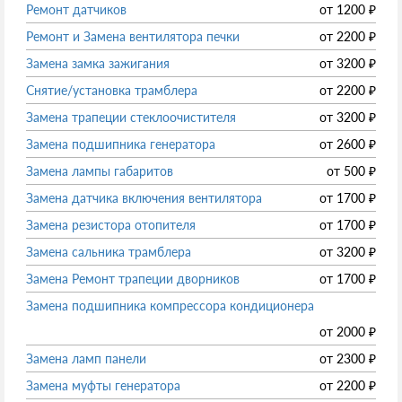
Ремонт датчиков
от
1200
₽
Ремонт и Замена вентилятора печки
от
2200
₽
Замена замка зажигания
от
3200
₽
Снятие/установка трамблера
от
2200
₽
Замена трапеции стеклоочистителя
от
3200
₽
Замена подшипника генератора
от
2600
₽
Замена лампы габаритов
от
500
₽
Замена датчика включения вентилятора
от
1700
₽
Замена резистора отопителя
от
1700
₽
Замена сальника трамблера
от
3200
₽
Замена Ремонт трапеции дворников
от
1700
₽
Замена подшипника компрессора кондиционера
от
2000
₽
Замена ламп панели
от
2300
₽
Замена муфты генератора
от
2200
₽