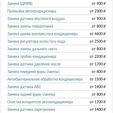
Замена (ДМРВ)
от
900
₽
Промывка автокондиционера
от
2300
₽
Замена датчика впускного воздуха
от
900
₽
Замена лампы поворотника
от
800
₽
Замена шкива компрессора кондиционера
от
4600
₽
Замена регулятора холостого хода
от
2500
₽
Замена лампы дальнего света
от
800
₽
Замена трубки кондиционера
от
2200
₽
Замена датчика давления масла
от
1700
₽
Замена передней фары (лампы)
от
800
₽
Антибактериальная обработка кондиционера
от
1500
₽
Замена датчика АБС
от
1400
₽
Замена задней фары (лампы)
от
800
₽
Очистка испарителя автокондиционера
от
1700
₽
Замена датчика парктроника
от
1400
₽