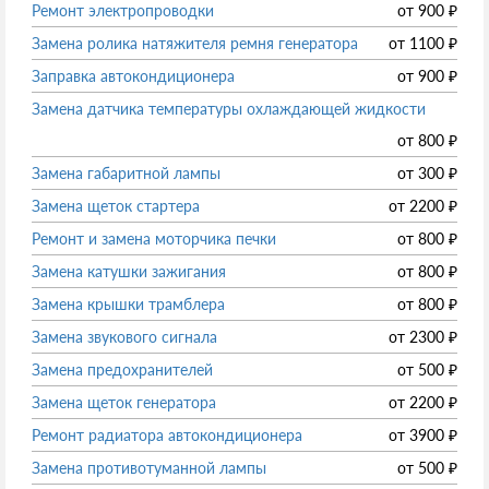
Ремонт электропроводки
от
900
₽
Замена ролика натяжителя ремня генератора
от
1100
₽
Заправка автокондиционера
от
900
₽
Замена датчика температуры охлаждающей жидкости
от
800
₽
Замена габаритной лампы
от
300
₽
Замена щеток стартера
от
2200
₽
Ремонт и замена моторчика печки
от
800
₽
Замена катушки зажигания
от
800
₽
Замена крышки трамблера
от
800
₽
Замена звукового сигнала
от
2300
₽
Замена предохранителей
от
500
₽
Замена щеток генератора
от
2200
₽
Ремонт радиатора автокондиционера
от
3900
₽
Замена противотуманной лампы
от
500
₽