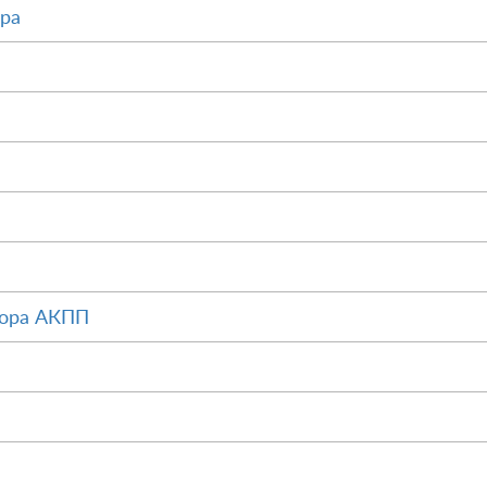
ора
тора АКПП