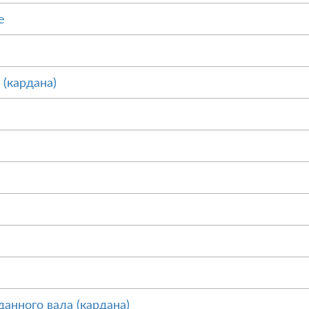
е
 (кардана)
анного вала (кардана)