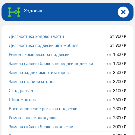
Ходовая
Диагностика ходовой части
от
900
₽
Диагностика подвески автомобиля
от
900
₽
Ремонт компрессора подвески
от
1500
₽
Замена сайлентблоков передней подвески
от
1200
₽
Замена задних амортизаторов
от
3500
₽
Замена стабилизаторов
от
3200
₽
Сход развал
от
3100
₽
Шиномонтаж
от
2600
₽
Восстановление рычагов подвески
от
2300
₽
Ремонт пневмоподушки
от
2300
₽
Замена сайлентблоков подвески
от
3000
₽