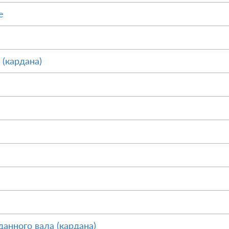
е
 (кардана)
анного вала (кардана)