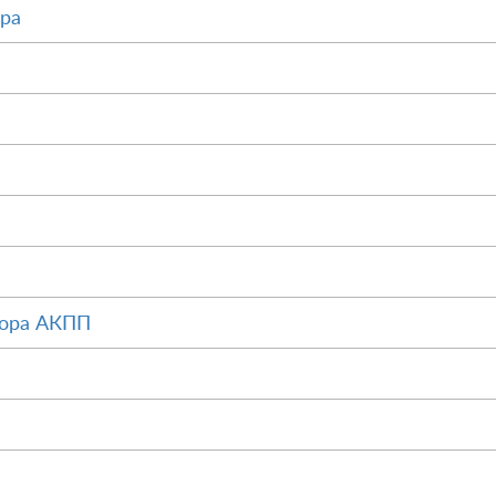
ора
тора АКПП