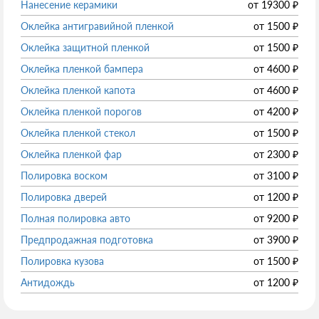
Нанесение керамики
от
19300
₽
Оклейка антигравийной пленкой
от
1500
₽
Оклейка защитной пленкой
от
1500
₽
Оклейка пленкой бампера
от
4600
₽
Оклейка пленкой капота
от
4600
₽
Оклейка пленкой порогов
от
4200
₽
Оклейка пленкой стекол
от
1500
₽
Оклейка пленкой фар
от
2300
₽
Полировка воском
от
3100
₽
Полировка дверей
от
1200
₽
Полная полировка авто
от
9200
₽
Предпродажная подготовка
от
3900
₽
Полировка кузова
от
1500
₽
Антидождь
от
1200
₽