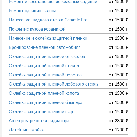
Ремонт и восстановление кожаных сидений
от
1500
₽
Ремонт царапин салона
от
1500
₽
Нанесение жидкого стекла Ceramic Pro
от
1500
₽
Покрытие кузова керамикой
от
1500
₽
Нанесение и оклейка защитной пленки
от
1500
₽
Бронирование пленкой автомобиля
от
1500
₽
Оклейка защитной пленкой от сколов
от
1500
₽
Оклейка защитной пленкой стекол
от
1500
₽
Оклейка защитной пленкой порогов
от
1500
₽
Оклейка защитной пленкой лобового стекла
от
1500
₽
Оклейка защитной пленкой капота
от
1500
₽
Оклейка защитной пленкой бампера
от
1500
₽
Оклейка защитной пленкой фар
от
1500
₽
Антихром решетки радиатора
от
2300
₽
Детейлинг мойка
от
1200
₽