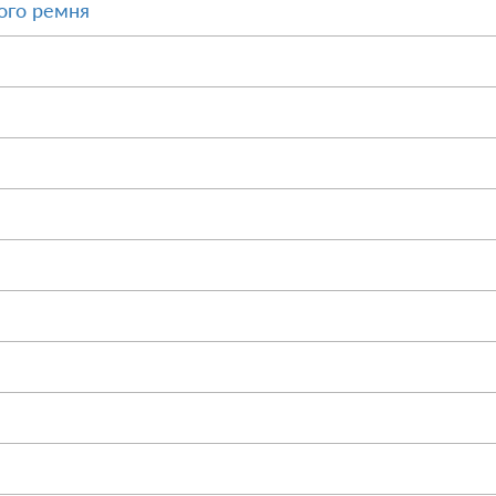
ого ремня
М