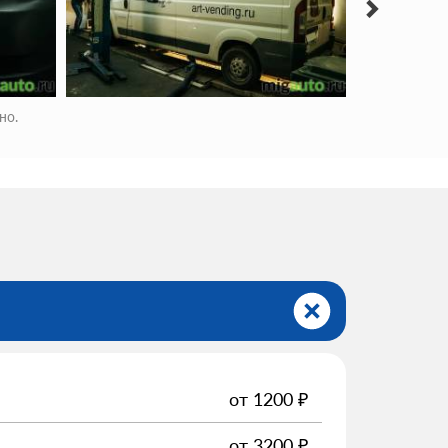
но.
от
1200
₽
от
3200
₽