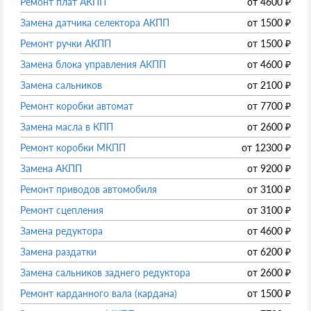
Ремонт плат АКПП
от
4600
₽
Замена датчика селектора АКПП
от
1500
₽
Ремонт ручки АКПП
от
1500
₽
Замена блока управления АКПП
от
4600
₽
Замена сальников
от
2100
₽
Ремонт коробки автомат
от
7700
₽
Замена масла в КПП
от
2600
₽
Ремонт коробки МКПП
от
12300
₽
Замена АКПП
от
9200
₽
Ремонт приводов автомобиля
от
3100
₽
Ремонт сцепления
от
3100
₽
Замена редуктора
от
4600
₽
Замена раздатки
от
6200
₽
Замена сальников заднего редуктора
от
2600
₽
Ремонт карданного вала (кардана)
от
1500
₽