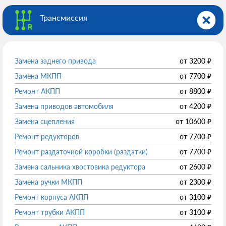
Трансмиссия
Замена заднего привода
от
3200
₽
Замена МКПП
от
7700
₽
Ремонт АКПП
от
8800
₽
Замена приводов автомобиля
от
4200
₽
Замена сцепления
от
10600
₽
Ремонт редукторов
от
7700
₽
Ремонт раздаточной коробки (раздатки)
от
7700
₽
Замена сальника хвостовика редуктора
от
2600
₽
Замена ручки МКПП
от
2300
₽
Ремонт корпуса АКПП
от
3100
₽
Ремонт трубки АКПП
от
3100
₽