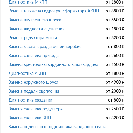
Диагностика МКПП
от
1800
₽
Ремонт и замена гидротрансформатора АКПП
от
8800
₽
Замена внутреннего шруса
от
6500
₽
Замена жидкости сцепления
от
1800
₽
Ремонт редуктора моста
от
6200
₽
Замена масла в раздаточной коробке
от
800
₽
Замена сальника привода
от
2600
₽
Замена крестовины карданного вала (кардана)
от
1500
₽
Диагностика АКПП
от
1800
₽
Замена наружного шруса
от
4900
₽
Замена педали сцепления
от
2000
₽
Диагностика раздатки
от
800
₽
Замена сальника редуктора
от
2600
₽
Замена сальника КПП
от
3200
₽
Замена подвесного подшипника карданного вала