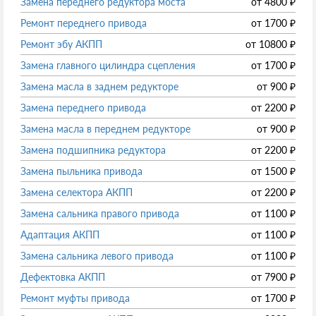
Замена переднего редуктора моста
от
4800
₽
Ремонт переднего привода
от
1700
₽
Ремонт эбу АКПП
от
10800
₽
Замена главного цилиндра сцепления
от
1700
₽
Замена масла в заднем редукторе
от
900
₽
Замена переднего привода
от
2200
₽
Замена масла в переднем редукторе
от
900
₽
Замена подшипника редуктора
от
2200
₽
Замена пыльника привода
от
1500
₽
Замена селектора АКПП
от
2200
₽
Замена сальника правого привода
от
1100
₽
Адаптация АКПП
от
1100
₽
Замена сальника левого привода
от
1100
₽
Дефектовка АКПП
от
7900
₽
Ремонт муфты привода
от
1700
₽