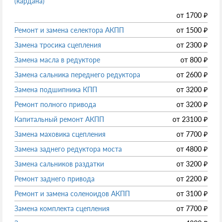
(кардана)
от
1700
₽
Ремонт и замена селектора АКПП
от
1500
₽
Замена тросика сцепления
от
2300
₽
Замена масла в редукторе
от
800
₽
Замена сальника переднего редуктора
от
2600
₽
Замена подшипника КПП
от
3200
₽
Ремонт полного привода
от
3200
₽
Капитальный ремонт АКПП
от
23100
₽
Замена маховика сцепления
от
7700
₽
Замена заднего редуктора моста
от
4800
₽
Замена сальников раздатки
от
3200
₽
Ремонт заднего привода
от
2200
₽
Ремонт и замена соленоидов АКПП
от
3100
₽
Замена комплекта сцепления
от
7700
₽