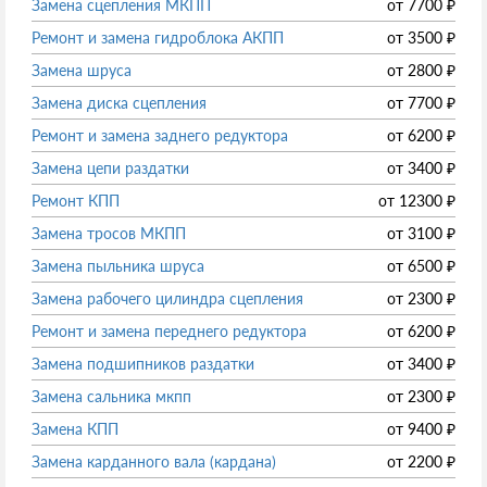
Замена сцепления МКПП
от
7700
₽
Ремонт и замена гидроблока АКПП
от
3500
₽
Замена шруса
от
2800
₽
Замена диска сцепления
от
7700
₽
Ремонт и замена заднего редуктора
от
6200
₽
Замена цепи раздатки
от
3400
₽
Ремонт КПП
от
12300
₽
Замена тросов МКПП
от
3100
₽
Замена пыльника шруса
от
6500
₽
Замена рабочего цилиндра сцепления
от
2300
₽
Ремонт и замена переднего редуктора
от
6200
₽
Замена подшипников раздатки
от
3400
₽
Замена сальника мкпп
от
2300
₽
Замена КПП
от
9400
₽
Замена карданного вала (кардана)
от
2200
₽