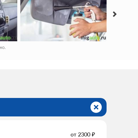
но.
от
2300
₽