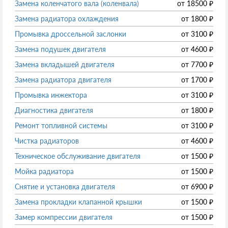
Замена коленчатого вала (коленвала)
от
18500
₽
Замена радиатора охлаждения
от
1800
₽
Промывка дроссельной заслонки
от
3100
₽
Замена подушек двигателя
от
4600
₽
Замена вкладышей двигателя
от
7700
₽
Замена радиатора двигателя
от
1700
₽
Промывка инжектора
от
3100
₽
Диагностика двигателя
от
1800
₽
Ремонт топливной системы
от
3100
₽
Чистка радиаторов
от
4600
₽
Техническое обслуживание двигателя
от
1500
₽
Мойка радиатора
от
1500
₽
Снятие и установка двигателя
от
6900
₽
Замена прокладки клапанной крышки
от
1500
₽
Замер компрессии двигателя
от
1500
₽