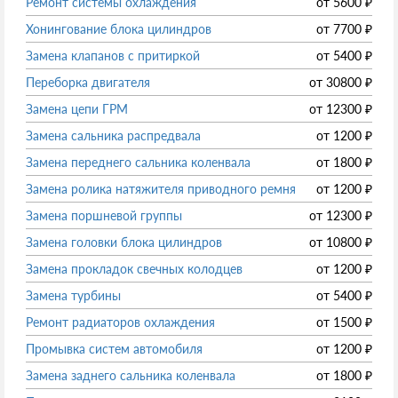
Ремонт системы охлаждения
от
5600
₽
Хонингование блока цилиндров
от
7700
₽
Замена клапанов с притиркой
от
5400
₽
Переборка двигателя
от
30800
₽
Замена цепи ГРМ
от
12300
₽
Замена сальника распредвала
от
1200
₽
Замена переднего сальника коленвала
от
1800
₽
Замена ролика натяжителя приводного ремня
от
1200
₽
Замена поршневой группы
от
12300
₽
Замена головки блока цилиндров
от
10800
₽
Замена прокладок свечных колодцев
от
1200
₽
Замена турбины
от
5400
₽
Ремонт радиаторов охлаждения
от
1500
₽
Промывка систем автомобиля
от
1200
₽
Замена заднего сальника коленвала
от
1800
₽