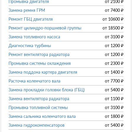
Промывка двигателя
от
2100
₽
Замена ремня ГРМ
от
7400
₽
Ремонт ГБЦ двигателя
от
10600
₽
Ремонт цилиндро-поршневой группы
от
18500
₽
Замена топливного насоса
от
3100
₽
Диагностика турбины
от
1200
₽
Ремонт вентилятора радиатора
от
1200
₽
Промывка системы охлаждения
от
2300
₽
Замена поддона картера двигателя
от
1400
₽
Расточка коленчатого вала
от
7700
₽
Замена прокладки головки блока (ГБЦ)
от
5400
₽
Замена вентилятора радиатора
от
1100
₽
Промывка топливной системы
от
3100
₽
Замена сальника коленчатого вала
от
1800
₽
Замена гидрокомпенсаторов
от
5400
₽