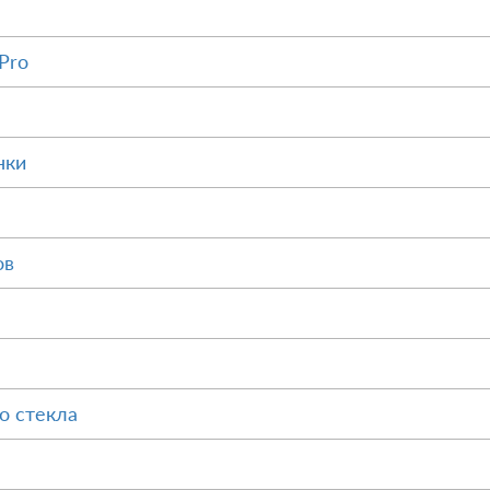
Pro
нки
ов
о стекла