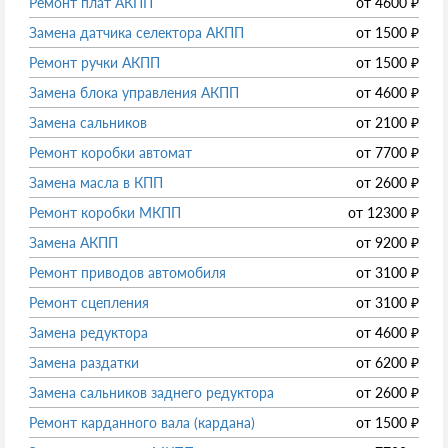
Ремонт плат АКПП
от
4600
₽
Замена датчика селектора АКПП
от
1500
₽
Ремонт ручки АКПП
от
1500
₽
Замена блока управления АКПП
от
4600
₽
Замена сальников
от
2100
₽
Ремонт коробки автомат
от
7700
₽
Замена масла в КПП
от
2600
₽
Ремонт коробки МКПП
от
12300
₽
Замена АКПП
от
9200
₽
Ремонт приводов автомобиля
от
3100
₽
Ремонт сцепления
от
3100
₽
Замена редуктора
от
4600
₽
Замена раздатки
от
6200
₽
Замена сальников заднего редуктора
от
2600
₽
Ремонт карданного вала (кардана)
от
1500
₽