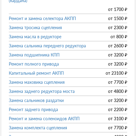
(кардана)
от
1700
₽
Ремонт и замена селектора АКПП
от
1500
₽
Замена тросика сцепления
от
2300
₽
Замена масла в редукторе
от
800
₽
Замена сальника переднего редуктора
от
2600
₽
Замена подшипника КПП
от
3200
₽
Ремонт полного привода
от
3200
₽
Капитальный ремонт АКПП
от
23100
₽
Замена маховика сцепления
от
7700
₽
Замена заднего редуктора моста
от
4800
₽
Замена сальников раздатки
от
3200
₽
Ремонт заднего привода
от
2200
₽
Ремонт и замена соленоидов АКПП
от
3100
₽
Замена комплекта сцепления
от
7700
₽