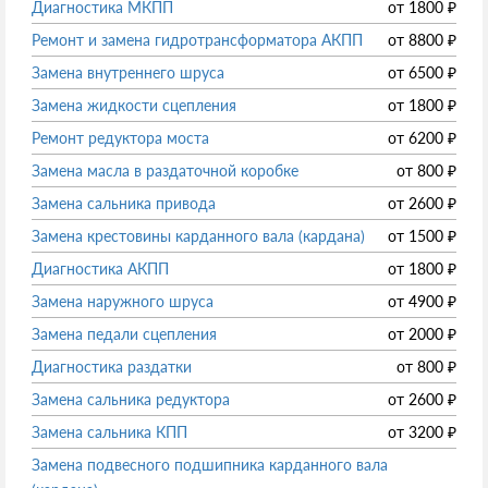
Диагностика МКПП
от
1800
₽
Ремонт и замена гидротрансформатора АКПП
от
8800
₽
Замена внутреннего шруса
от
6500
₽
Замена жидкости сцепления
от
1800
₽
Ремонт редуктора моста
от
6200
₽
Замена масла в раздаточной коробке
от
800
₽
Замена сальника привода
от
2600
₽
Замена крестовины карданного вала (кардана)
от
1500
₽
Диагностика АКПП
от
1800
₽
Замена наружного шруса
от
4900
₽
Замена педали сцепления
от
2000
₽
Диагностика раздатки
от
800
₽
Замена сальника редуктора
от
2600
₽
Замена сальника КПП
от
3200
₽
Замена подвесного подшипника карданного вала