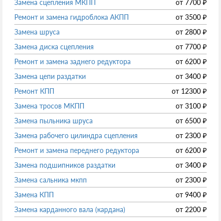
Замена сцепления МКПП
от
7700
₽
Ремонт и замена гидроблока АКПП
от
3500
₽
Замена шруса
от
2800
₽
Замена диска сцепления
от
7700
₽
Ремонт и замена заднего редуктора
от
6200
₽
Замена цепи раздатки
от
3400
₽
Ремонт КПП
от
12300
₽
Замена тросов МКПП
от
3100
₽
Замена пыльника шруса
от
6500
₽
Замена рабочего цилиндра сцепления
от
2300
₽
Ремонт и замена переднего редуктора
от
6200
₽
Замена подшипников раздатки
от
3400
₽
Замена сальника мкпп
от
2300
₽
Замена КПП
от
9400
₽
Замена карданного вала (кардана)
от
2200
₽