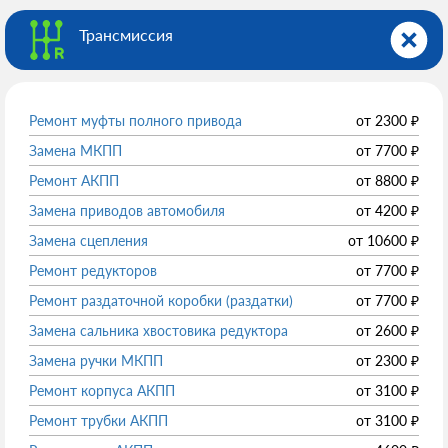
Трансмиссия
Ремонт муфты полного привода
от
2300
₽
Замена МКПП
от
7700
₽
Ремонт АКПП
от
8800
₽
Замена приводов автомобиля
от
4200
₽
Замена сцепления
от
10600
₽
Ремонт редукторов
от
7700
₽
Ремонт раздаточной коробки (раздатки)
от
7700
₽
Замена сальника хвостовика редуктора
от
2600
₽
Замена ручки МКПП
от
2300
₽
Ремонт корпуса АКПП
от
3100
₽
Ремонт трубки АКПП
от
3100
₽