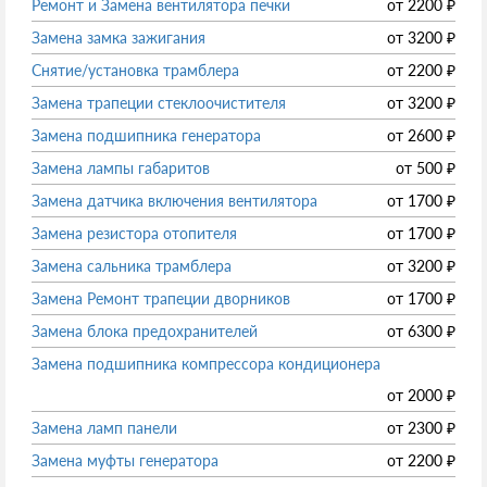
Ремонт и Замена вентилятора печки
от
2200
₽
Замена замка зажигания
от
3200
₽
Снятие/установка трамблера
от
2200
₽
Замена трапеции стеклоочистителя
от
3200
₽
Замена подшипника генератора
от
2600
₽
Замена лампы габаритов
от
500
₽
Замена датчика включения вентилятора
от
1700
₽
Замена резистора отопителя
от
1700
₽
Замена сальника трамблера
от
3200
₽
Замена Ремонт трапеции дворников
от
1700
₽
Замена блока предохранителей
от
6300
₽
Замена подшипника компрессора кондиционера
от
2000
₽
Замена ламп панели
от
2300
₽
Замена муфты генератора
от
2200
₽