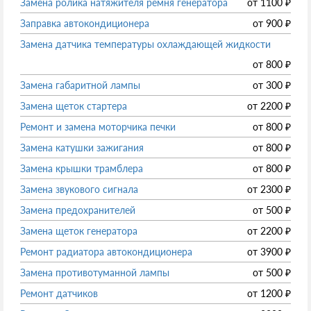
Замена ролика натяжителя ремня генератора
от
1100
₽
Заправка автокондиционера
от
900
₽
Замена датчика температуры охлаждающей жидкости
от
800
₽
Замена габаритной лампы
от
300
₽
Замена щеток стартера
от
2200
₽
Ремонт и замена моторчика печки
от
800
₽
Замена катушки зажигания
от
800
₽
Замена крышки трамблера
от
800
₽
Замена звукового сигнала
от
2300
₽
Замена предохранителей
от
500
₽
Замена щеток генератора
от
2200
₽
Ремонт радиатора автокондиционера
от
3900
₽
Замена противотуманной лампы
от
500
₽
Ремонт датчиков
от
1200
₽