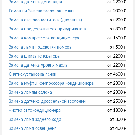
Замена датчика детонации
от
2200
₽
Ремонт и Замена заслонок печки
от
2000
₽
Замена стеклоочистителя (дворника)
от
900
₽
Замена предохранителя прикуривателя
от
800
₽
Замена компрессора кондиционера
от
1500
₽
Замена ламп подсветки номера
от
500
₽
Замена шкива генератора
от
2200
₽
Замена датчика уровня масла
от
2200
₽
Снятие/установка печки
от
4600
₽
Замена муфты компрессора кондиционера
от
2300
₽
Замена лампы салона
от
2300
₽
Замена датчика дроссельной заслонки
от
2500
₽
Чистка автокондиционера
от
1800
₽
Замена ламп заднего хода
от
300
₽
Замена ламп освещения
от
400
₽