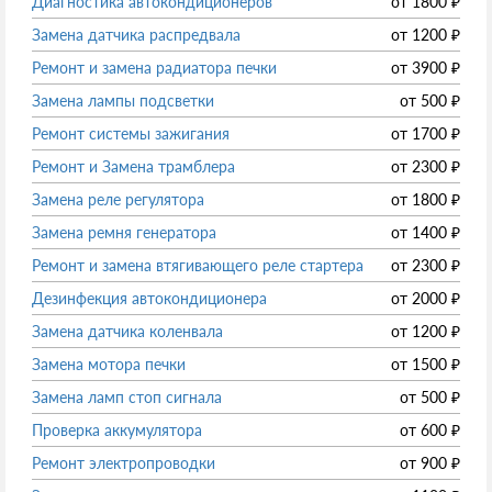
Диагностика автокондиционеров
от
1800
₽
Замена датчика распредвала
от
1200
₽
Ремонт и замена радиатора печки
от
3900
₽
Замена лампы подсветки
от
500
₽
Ремонт системы зажигания
от
1700
₽
Ремонт и Замена трамблера
от
2300
₽
Замена реле регулятора
от
1800
₽
Замена ремня генератора
от
1400
₽
Ремонт и замена втягивающего реле стартера
от
2300
₽
Дезинфекция автокондиционера
от
2000
₽
Замена датчика коленвала
от
1200
₽
Замена мотора печки
от
1500
₽
Замена ламп стоп сигнала
от
500
₽
Проверка аккумулятора
от
600
₽
Ремонт электропроводки
от
900
₽