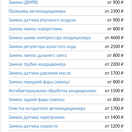
Замена (ДМРВ)
от
900
₽
Промывка автокондиционера
от
2300
₽
Замена датчика впускного воздуха
от
900
₽
Замена лампы поворотника
от
800
₽
Замена шкива компрессора кондиционера
от
4600
₽
Замена регулятора холостого хода
от
2500
₽
Замена лампы дальнего света
от
800
₽
Замена трубки кондиционера
от
2200
₽
Замена датчика давления масла
от
1700
₽
Замена передней фары (лампы)
от
800
₽
Антибактериальная обработка кондиционера
от
1500
₽
Замена задней фары (лампы)
от
800
₽
Очистка испарителя автокондиционера
от
1700
₽
Замена датчика парктроника
от
1400
₽
Замена датчика скорости
от
1200
₽