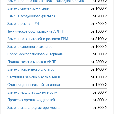
Замена ролика натяжителя приводного ремня
от
900
₽
Замена свечей зажигания
от
1400
₽
Замена воздушного фильтра
от
700
₽
Замена ремня ГРМ
от
7400
₽
Техническое обслуживание АКПП
от
1500
₽
Замена натяжителей и роликов ГРМ
от
3100
₽
Замена салонного фильтра
от
1000
₽
Сброс межсервисного интервала
от
300
₽
Полная замена масла в АКПП
от
2800
₽
Замена топливного фильтра
от
1400
₽
Частичная замена масла в АКПП
от
1500
₽
Очистка дроссельной заслонки
от
1200
₽
Замена масла в заднем мосту
от
800
₽
Проверка уровня жидкостей
от
800
₽
Замена масла редукторе моста
от
800
₽