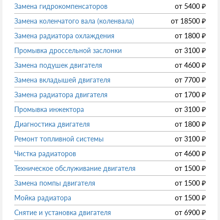
Замена гидрокомпенсаторов
от
5400
₽
Замена коленчатого вала (коленвала)
от
18500
₽
Замена радиатора охлаждения
от
1800
₽
Промывка дроссельной заслонки
от
3100
₽
Замена подушек двигателя
от
4600
₽
Замена вкладышей двигателя
от
7700
₽
Замена радиатора двигателя
от
1700
₽
Промывка инжектора
от
3100
₽
Диагностика двигателя
от
1800
₽
Ремонт топливной системы
от
3100
₽
Чистка радиаторов
от
4600
₽
Техническое обслуживание двигателя
от
1500
₽
Замена помпы двигателя
от
1500
₽
Мойка радиатора
от
1500
₽
Снятие и установка двигателя
от
6900
₽