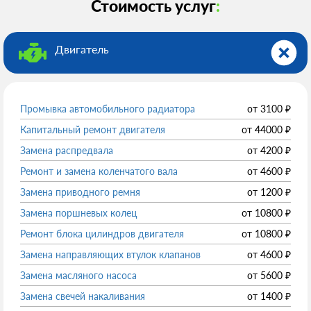
Стоимость услуг
:
Двигатель
Промывка автомобильного радиатора
от
3100
₽
Капитальный ремонт двигателя
от
44000
₽
Замена распредвала
от
4200
₽
Ремонт и замена коленчатого вала
от
4600
₽
Замена приводного ремня
от
1200
₽
Замена поршневых колец
от
10800
₽
Ремонт блока цилиндров двигателя
от
10800
₽
Замена направляющих втулок клапанов
от
4600
₽
Замена масляного насоса
от
5600
₽
Замена свечей накаливания
от
1400
₽