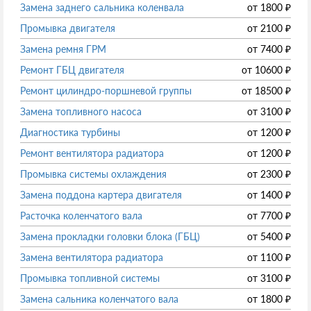
Замена заднего сальника коленвала
от
1800
₽
Промывка двигателя
от
2100
₽
Замена ремня ГРМ
от
7400
₽
Ремонт ГБЦ двигателя
от
10600
₽
Ремонт цилиндро-поршневой группы
от
18500
₽
Замена топливного насоса
от
3100
₽
Диагностика турбины
от
1200
₽
Ремонт вентилятора радиатора
от
1200
₽
Промывка системы охлаждения
от
2300
₽
Замена поддона картера двигателя
от
1400
₽
Расточка коленчатого вала
от
7700
₽
Замена прокладки головки блока (ГБЦ)
от
5400
₽
Замена вентилятора радиатора
от
1100
₽
Промывка топливной системы
от
3100
₽
Замена сальника коленчатого вала
от
1800
₽