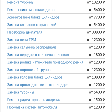
Ремонт турбины
от
13200
₽
Ремонт системы охлаждения
от
5600
₽
Хонингование блока цилиндров
от
7700
₽
Замена клапанов с притиркой
от
5400
₽
Переборка двигателя
от
30800
₽
Замена цепи ГРМ
от
12300
₽
Замена сальника распредвала
от
1200
₽
Замена переднего сальника коленвала
от
1800
₽
Замена ролика натяжителя приводного ремня
от
1200
₽
Замена поршневой группы
от
12300
₽
Замена головки блока цилиндров
от
10800
₽
Замена прокладок свечных колодцев
от
1200
₽
Замена турбины
от
5400
₽
Ремонт радиаторов охлаждения
от
1500
₽
Промывка систем автомобиля
от
1200
₽