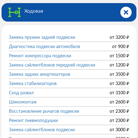
Ходовая
Замена пружин задней подвески
от
3200
₽
Диагностика подвески автомобиля
от
900
₽
Ремонт компрессора подвески
от
1500
₽
Замена сайлентблоков передней подвески
от
1200
₽
Замена задних амортизаторов
от
3500
₽
Замена стабилизаторов
от
3200
₽
Сход развал
от
3100
₽
Шиномонтаж
от
2600
₽
Восстановление рычагов подвески
от
2300
₽
Ремонт пневмоподушки
от
2300
₽
Замена сайлентблоков подвески
от
3000
₽