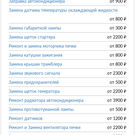
Заправка автокондиционера
от
900
₽
Замена датчика температуры охлаждающей жидкости
от
800
₽
Замена габаритной лампы
от
300
₽
Замена щеток стартера
от
2200
₽
Ремонт и замена моторчика печки
от
800
₽
Замена катушки зажигания
от
800
₽
Замена крышки трамблера
от
800
₽
Замена звукового сигнала
от
2300
₽
Замена предохранителей
от
500
₽
Замена щеток генератора
от
2200
₽
Ремонт радиатора автокондиционера
от
3900
₽
Замена противотуманной лампы
от
500
₽
Ремонт датчиков
от
1200
₽
Ремонт и Замена вентилятора печки
от
2200
₽