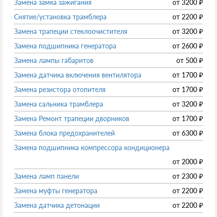
Замена замка зажигания
от
3200
₽
Снятие/установка трамблера
от
2200
₽
Замена трапеции стеклоочистителя
от
3200
₽
Замена подшипника генератора
от
2600
₽
Замена лампы габаритов
от
500
₽
Замена датчика включения вентилятора
от
1700
₽
Замена резистора отопителя
от
1700
₽
Замена сальника трамблера
от
3200
₽
Замена Ремонт трапеции дворников
от
1700
₽
Замена блока предохранителей
от
6300
₽
Замена подшипника компрессора кондиционера
от
2000
₽
Замена ламп панели
от
2300
₽
Замена муфты генератора
от
2200
₽
Замена датчика детонации
от
2200
₽