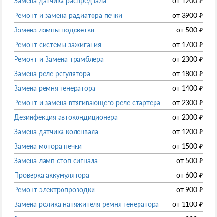
Замена датчика распредвала
от
1200
₽
Ремонт и замена радиатора печки
от
3900
₽
Замена лампы подсветки
от
500
₽
Ремонт системы зажигания
от
1700
₽
Ремонт и Замена трамблера
от
2300
₽
Замена реле регулятора
от
1800
₽
Замена ремня генератора
от
1400
₽
Ремонт и замена втягивающего реле стартера
от
2300
₽
Дезинфекция автокондиционера
от
2000
₽
Замена датчика коленвала
от
1200
₽
Замена мотора печки
от
1500
₽
Замена ламп стоп сигнала
от
500
₽
Проверка аккумулятора
от
600
₽
Ремонт электропроводки
от
900
₽
Замена ролика натяжителя ремня генератора
от
1100
₽