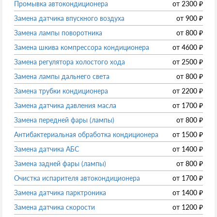
Промывка автокондиционера
от
2300
₽
Замена датчика впускного воздуха
от
900
₽
Замена лампы поворотника
от
800
₽
Замена шкива компрессора кондиционера
от
4600
₽
Замена регулятора холостого хода
от
2500
₽
Замена лампы дальнего света
от
800
₽
Замена трубки кондиционера
от
2200
₽
Замена датчика давления масла
от
1700
₽
Замена передней фары (лампы)
от
800
₽
Антибактериальная обработка кондиционера
от
1500
₽
Замена датчика АБС
от
1400
₽
Замена задней фары (лампы)
от
800
₽
Очистка испарителя автокондиционера
от
1700
₽
Замена датчика парктроника
от
1400
₽
Замена датчика скорости
от
1200
₽