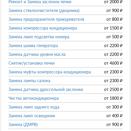
Ремонт и Замена заслонок печки
от
2000
₽
Замена стеклоочистителя (дворника)
от
900
₽
Замена предохранителя прикуривателя
от
800
₽
Замена компрессора кондиционера
от
1500
₽
Замена ламп подсветки номера
от
500
₽
Замена шкива генератора
от
2200
₽
Замена датчика уровня масла
от
2200
₽
Снятие/установка печки
от
4600
₽
Замена муфты компрессора кондиционера
от
2300
₽
Замена лампы салона
от
2300
₽
Замена датчика дроссельной заслонки
от
2500
₽
Чистка автокондиционера
от
1800
₽
Замена ламп заднего хода
от
300
₽
Замена ламп освещения
от
400
₽
Замена (ДМРВ)
от
900
₽