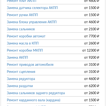
Ремонт плат АКПП
от
4600
₽
Замена датчика селектора АКПП
от
1500
₽
Ремонт ручки АКПП
от
1500
₽
Замена блока управления АКПП
от
4600
₽
Замена сальников
от
2100
₽
Ремонт коробки автомат
от
7700
₽
Замена масла в КПП
от
2600
₽
Ремонт коробки МКПП
от
12300
₽
Замена АКПП
от
9200
₽
Ремонт приводов автомобиля
от
3100
₽
Ремонт сцепления
от
3100
₽
Замена редуктора
от
4600
₽
Замена раздатки
от
6200
₽
Замена сальников заднего редуктора
от
2600
₽
Ремонт карданного вала (кардана)
от
1500
₽