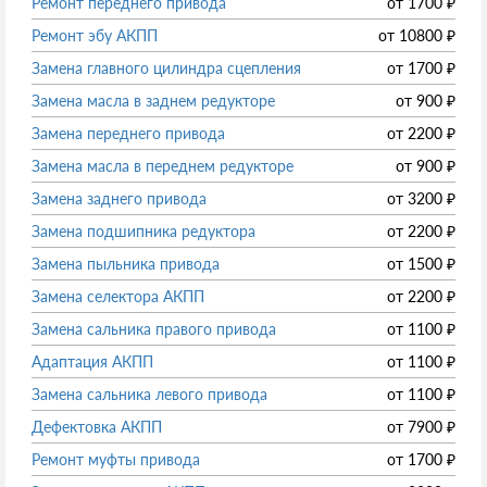
Ремонт переднего привода
от
1700
₽
Ремонт эбу АКПП
от
10800
₽
Замена главного цилиндра сцепления
от
1700
₽
Замена масла в заднем редукторе
от
900
₽
Замена переднего привода
от
2200
₽
Замена масла в переднем редукторе
от
900
₽
Замена заднего привода
от
3200
₽
Замена подшипника редуктора
от
2200
₽
Замена пыльника привода
от
1500
₽
Замена селектора АКПП
от
2200
₽
Замена сальника правого привода
от
1100
₽
Адаптация АКПП
от
1100
₽
Замена сальника левого привода
от
1100
₽
Дефектовка АКПП
от
7900
₽
Ремонт муфты привода
от
1700
₽