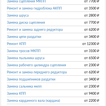
Замена сцепления МКПП
от
7700
₽
Ремонт и замена гидроблока АКПП
от
3500
₽
Замена шруса
от
2800
₽
Замена диска сцепления
от
7700
₽
Ремонт и замена заднего редуктора
от
6200
₽
Замена цепи раздатки
от
3400
₽
Ремонт КПП
от
12300
₽
Замена тросов МКПП
от
3100
₽
Замена пыльника шруса
от
6500
₽
Замена рабочего цилиндра сцепления
от
2300
₽
Ремонт и замена переднего редуктора
от
6200
₽
Замена подшипников раздатки
от
3400
₽
Замена сальника мкпп
от
2300
₽
Замена КПП
от
9400
₽
Замена карданного вала (кардана)
от
2200
₽