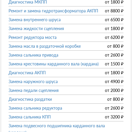
Диагностика МКПП
от
1800
₽
Ремонт и замена гидротрансформатора АКПП
от
8800
₽
Замена внутреннего шруса
от
6500
₽
Замена жидкости сцепления
от
1800
₽
Ремонт редуктора моста
от
6200
₽
Замена масла в раздаточной коробке
от
800
₽
Замена сальника привода
от
2600
₽
Замена крестовины карданного вала (кардана)
от
1500
₽
Диагностика АКПП
от
1800
₽
Замена наружного шруса
от
4900
₽
Замена педали сцепления
от
2000
₽
Диагностика раздатки
от
800
₽
Замена сальника редуктора
от
2600
₽
Замена сальника КПП
от
3200
₽
Замена подвесного подшипника карданного вала