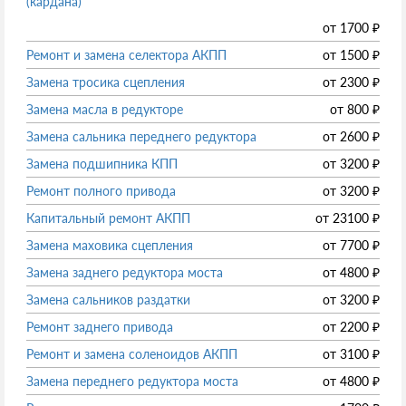
(кардана)
от
1700
₽
Ремонт и замена селектора АКПП
от
1500
₽
Замена тросика сцепления
от
2300
₽
Замена масла в редукторе
от
800
₽
Замена сальника переднего редуктора
от
2600
₽
Замена подшипника КПП
от
3200
₽
Ремонт полного привода
от
3200
₽
Капитальный ремонт АКПП
от
23100
₽
Замена маховика сцепления
от
7700
₽
Замена заднего редуктора моста
от
4800
₽
Замена сальников раздатки
от
3200
₽
Ремонт заднего привода
от
2200
₽
Ремонт и замена соленоидов АКПП
от
3100
₽
Замена переднего редуктора моста
от
4800
₽