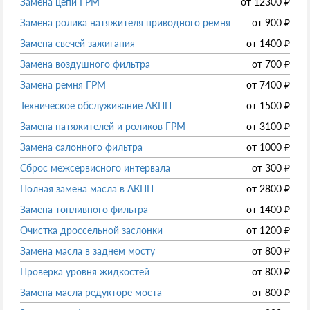
Замена цепи ГРМ
от
12300
₽
Замена ролика натяжителя приводного ремня
от
900
₽
Замена свечей зажигания
от
1400
₽
Замена воздушного фильтра
от
700
₽
Замена ремня ГРМ
от
7400
₽
Техническое обслуживание АКПП
от
1500
₽
Замена натяжителей и роликов ГРМ
от
3100
₽
Замена салонного фильтра
от
1000
₽
Сброс межсервисного интервала
от
300
₽
Полная замена масла в АКПП
от
2800
₽
Замена топливного фильтра
от
1400
₽
Очистка дроссельной заслонки
от
1200
₽
Замена масла в заднем мосту
от
800
₽
Проверка уровня жидкостей
от
800
₽
Замена масла редукторе моста
от
800
₽