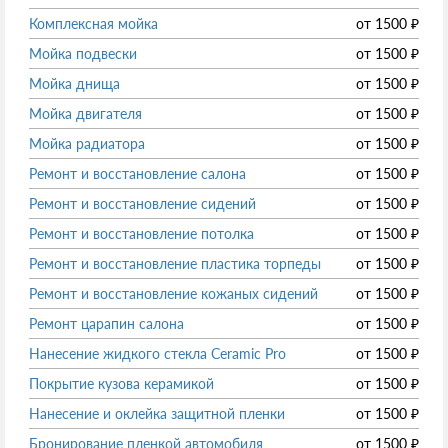
Комплексная мойка
от
1500
₽
Мойка подвески
от
1500
₽
Мойка днища
от
1500
₽
Мойка двигателя
от
1500
₽
Мойка радиатора
от
1500
₽
Ремонт и восстановление салона
от
1500
₽
Ремонт и восстановление сидений
от
1500
₽
Ремонт и восстановление потолка
от
1500
₽
Ремонт и восстановление пластика торпеды
от
1500
₽
Ремонт и восстановление кожаных сидений
от
1500
₽
Ремонт царапин салона
от
1500
₽
Нанесение жидкого стекла Ceramic Pro
от
1500
₽
Покрытие кузова керамикой
от
1500
₽
Нанесение и оклейка защитной пленки
от
1500
₽
Бронирование пленкой автомобиля
от
1500
₽