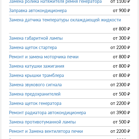
Замена ролика натяжителя ремня генератора
от
1100
₽
Заправка автокондиционера
от
900
₽
Замена датчика температуры охлаждающей жидкости
от
800
₽
Замена габаритной лампы
от
300
₽
Замена щеток стартера
от
2200
₽
Ремонт и замена моторчика печки
от
800
₽
Замена катушки зажигания
от
800
₽
Замена крышки трамблера
от
800
₽
Замена звукового сигнала
от
2300
₽
Замена предохранителей
от
500
₽
Замена щеток генератора
от
2200
₽
Ремонт радиатора автокондиционера
от
3900
₽
Замена противотуманной лампы
от
500
₽
Ремонт и Замена вентилятора печки
от
2200
₽