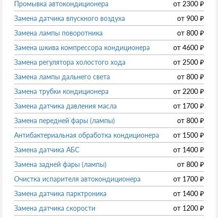
Промывка автокондиционера
от
2300
₽
Замена датчика впускного воздуха
от
900
₽
Замена лампы поворотника
от
800
₽
Замена шкива компрессора кондиционера
от
4600
₽
Замена регулятора холостого хода
от
2500
₽
Замена лампы дальнего света
от
800
₽
Замена трубки кондиционера
от
2200
₽
Замена датчика давления масла
от
1700
₽
Замена передней фары (лампы)
от
800
₽
Антибактериальная обработка кондиционера
от
1500
₽
Замена датчика АБС
от
1400
₽
Замена задней фары (лампы)
от
800
₽
Очистка испарителя автокондиционера
от
1700
₽
Замена датчика парктроника
от
1400
₽
Замена датчика скорости
от
1200
₽