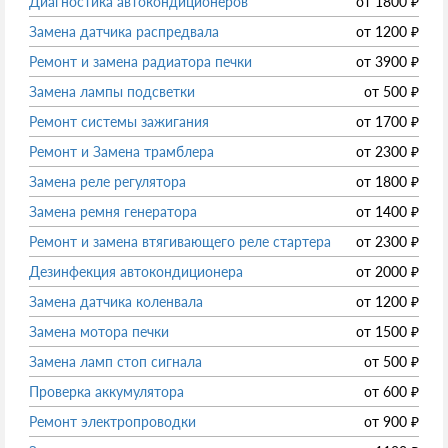
Диагностика автокондиционеров
от
1800
₽
Замена датчика распредвала
от
1200
₽
Ремонт и замена радиатора печки
от
3900
₽
Замена лампы подсветки
от
500
₽
Ремонт системы зажигания
от
1700
₽
Ремонт и Замена трамблера
от
2300
₽
Замена реле регулятора
от
1800
₽
Замена ремня генератора
от
1400
₽
Ремонт и замена втягивающего реле стартера
от
2300
₽
Дезинфекция автокондиционера
от
2000
₽
Замена датчика коленвала
от
1200
₽
Замена мотора печки
от
1500
₽
Замена ламп стоп сигнала
от
500
₽
Проверка аккумулятора
от
600
₽
Ремонт электропроводки
от
900
₽