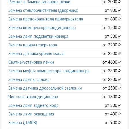
Ремонт и Замена заслонок печки
от
2000
₽
Замена стеклоочистителя (дворника)
от
900
₽
Замена предохранителя прикуривателя
от
800
₽
Замена компрессора кондиционера
от
1500
₽
Замена ламп подсветки номера
от
500
₽
Замена шкива генератора
от
2200
₽
Замена датчика уровня масла
от
2200
₽
Снятие/установка печки
от
4600
₽
Замена муфты компрессора кондиционера
от
2300
₽
Замена лампы салона
от
2300
₽
Замена датчика дроссельной заслонки
от
2500
₽
Чистка автокондиционера
от
1800
₽
Замена ламп заднего хода
от
300
₽
Замена ламп освещения
от
400
₽
Замена (ДМРВ)
от
900
₽