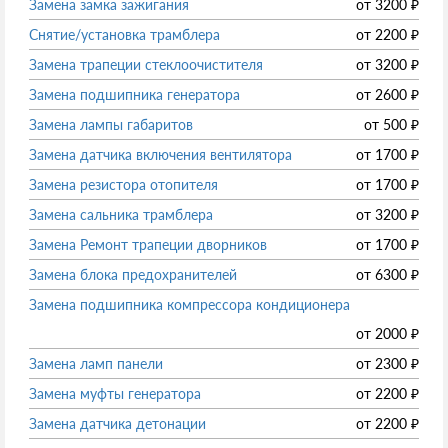
Замена замка зажигания
от
3200
₽
Снятие/установка трамблера
от
2200
₽
Замена трапеции стеклоочистителя
от
3200
₽
Замена подшипника генератора
от
2600
₽
Замена лампы габаритов
от
500
₽
Замена датчика включения вентилятора
от
1700
₽
Замена резистора отопителя
от
1700
₽
Замена сальника трамблера
от
3200
₽
Замена Ремонт трапеции дворников
от
1700
₽
Замена блока предохранителей
от
6300
₽
Замена подшипника компрессора кондиционера
от
2000
₽
Замена ламп панели
от
2300
₽
Замена муфты генератора
от
2200
₽
Замена датчика детонации
от
2200
₽