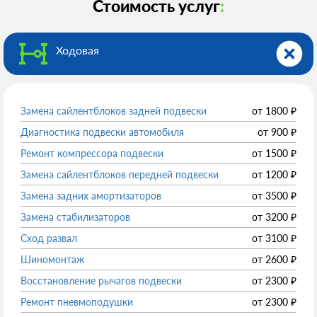
Стоимость услуг
:
Ходовая
Замена сайлентблоков задней подвески
от
1800
₽
Диагностика подвески автомобиля
от
900
₽
Ремонт компрессора подвески
от
1500
₽
Замена сайлентблоков передней подвески
от
1200
₽
Замена задних амортизаторов
от
3500
₽
Замена стабилизаторов
от
3200
₽
Сход развал
от
3100
₽
Шиномонтаж
от
2600
₽
Восстановление рычагов подвески
от
2300
₽
Ремонт пневмоподушки
от
2300
₽