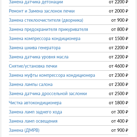
Замена датчика детонации
от
2200
₽
Ремонт и Замена заслонок печки
от
2000
₽
Замена стеклоочистителя (дворника)
от
900
₽
Замена предохранителя прикуривателя
от
800
₽
Замена компрессора кондиционера
от
1500
₽
Замена шкива генератора
от
2200
₽
Замена датчика уровня масла
от
2200
₽
Снятие/установка печки
от
4600
₽
Замена муфты компрессора кондиционера
от
2300
₽
Замена лампы салона
от
2300
₽
Замена датчика дроссельной заслонки
от
2500
₽
Чистка автокондиционера
от
1800
₽
Замена ламп заднего хода
от
300
₽
Замена ламп освещения
от
400
₽
Замена (ДМРВ)
от
900
₽