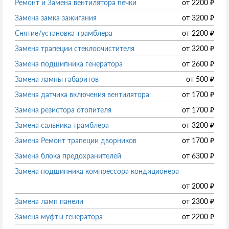
Ремонт и Замена вентилятора печки
от
2200
₽
Замена замка зажигания
от
3200
₽
Снятие/установка трамблера
от
2200
₽
Замена трапеции стеклоочистителя
от
3200
₽
Замена подшипника генератора
от
2600
₽
Замена лампы габаритов
от
500
₽
Замена датчика включения вентилятора
от
1700
₽
Замена резистора отопителя
от
1700
₽
Замена сальника трамблера
от
3200
₽
Замена Ремонт трапеции дворников
от
1700
₽
Замена блока предохранителей
от
6300
₽
Замена подшипника компрессора кондиционера
от
2000
₽
Замена ламп панели
от
2300
₽
Замена муфты генератора
от
2200
₽