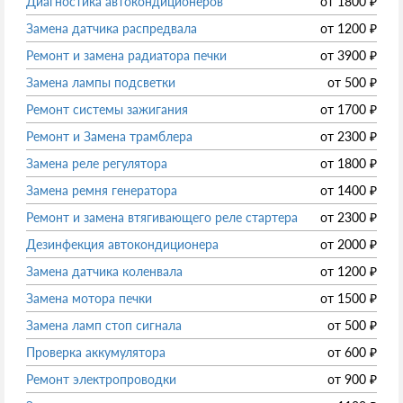
Диагностика автокондиционеров
от
1800
₽
Замена датчика распредвала
от
1200
₽
Ремонт и замена радиатора печки
от
3900
₽
Замена лампы подсветки
от
500
₽
Ремонт системы зажигания
от
1700
₽
Ремонт и Замена трамблера
от
2300
₽
Замена реле регулятора
от
1800
₽
Замена ремня генератора
от
1400
₽
Ремонт и замена втягивающего реле стартера
от
2300
₽
Дезинфекция автокондиционера
от
2000
₽
Замена датчика коленвала
от
1200
₽
Замена мотора печки
от
1500
₽
Замена ламп стоп сигнала
от
500
₽
Проверка аккумулятора
от
600
₽
Ремонт электропроводки
от
900
₽