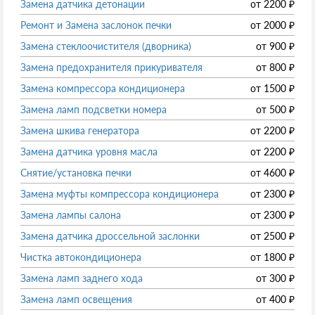
Замена датчика детонации
от
2200
₽
Ремонт и Замена заслонок печки
от
2000
₽
Замена стеклоочистителя (дворника)
от
900
₽
Замена предохранителя прикуривателя
от
800
₽
Замена компрессора кондиционера
от
1500
₽
Замена ламп подсветки номера
от
500
₽
Замена шкива генератора
от
2200
₽
Замена датчика уровня масла
от
2200
₽
Снятие/установка печки
от
4600
₽
Замена муфты компрессора кондиционера
от
2300
₽
Замена лампы салона
от
2300
₽
Замена датчика дроссельной заслонки
от
2500
₽
Чистка автокондиционера
от
1800
₽
Замена ламп заднего хода
от
300
₽
Замена ламп освещения
от
400
₽