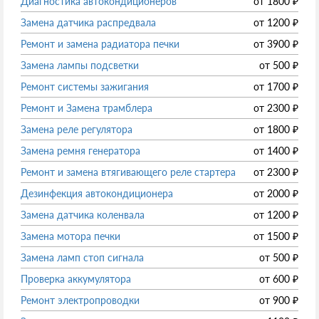
Диагностика автокондиционеров
от
1800
₽
Замена датчика распредвала
от
1200
₽
Ремонт и замена радиатора печки
от
3900
₽
Замена лампы подсветки
от
500
₽
Ремонт системы зажигания
от
1700
₽
Ремонт и Замена трамблера
от
2300
₽
Замена реле регулятора
от
1800
₽
Замена ремня генератора
от
1400
₽
Ремонт и замена втягивающего реле стартера
от
2300
₽
Дезинфекция автокондиционера
от
2000
₽
Замена датчика коленвала
от
1200
₽
Замена мотора печки
от
1500
₽
Замена ламп стоп сигнала
от
500
₽
Проверка аккумулятора
от
600
₽
Ремонт электропроводки
от
900
₽