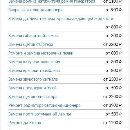
Замена ролика натяжителя ремня генератора
от
1100
₽
Заправка автокондиционера
от
900
₽
Замена датчика температуры охлаждающей жидкости
от
800
₽
Замена габаритной лампы
от
300
₽
Замена щеток стартера
от
2200
₽
Ремонт и замена моторчика печки
от
800
₽
Замена катушки зажигания
от
800
₽
Замена крышки трамблера
от
800
₽
Замена звукового сигнала
от
2300
₽
Замена предохранителей
от
500
₽
Замена щеток генератора
от
2200
₽
Ремонт радиатора автокондиционера
от
3900
₽
Замена противотуманной лампы
от
500
₽
Ремонт датчиков
от
1200
₽