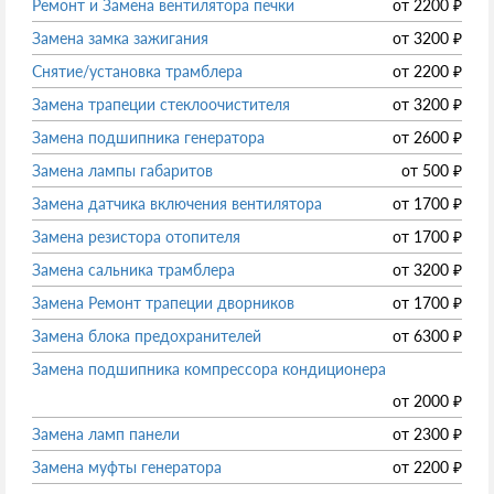
Ремонт и Замена вентилятора печки
от
2200
₽
Замена замка зажигания
от
3200
₽
Снятие/установка трамблера
от
2200
₽
Замена трапеции стеклоочистителя
от
3200
₽
Замена подшипника генератора
от
2600
₽
Замена лампы габаритов
от
500
₽
Замена датчика включения вентилятора
от
1700
₽
Замена резистора отопителя
от
1700
₽
Замена сальника трамблера
от
3200
₽
Замена Ремонт трапеции дворников
от
1700
₽
Замена блока предохранителей
от
6300
₽
Замена подшипника компрессора кондиционера
от
2000
₽
Замена ламп панели
от
2300
₽
Замена муфты генератора
от
2200
₽