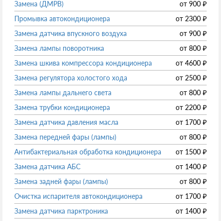
Замена (ДМРВ)
от
900
₽
Промывка автокондиционера
от
2300
₽
Замена датчика впускного воздуха
от
900
₽
Замена лампы поворотника
от
800
₽
Замена шкива компрессора кондиционера
от
4600
₽
Замена регулятора холостого хода
от
2500
₽
Замена лампы дальнего света
от
800
₽
Замена трубки кондиционера
от
2200
₽
Замена датчика давления масла
от
1700
₽
Замена передней фары (лампы)
от
800
₽
Антибактериальная обработка кондиционера
от
1500
₽
Замена датчика АБС
от
1400
₽
Замена задней фары (лампы)
от
800
₽
Очистка испарителя автокондиционера
от
1700
₽
Замена датчика парктроника
от
1400
₽