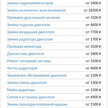
Замена гидрокомпенсаторов
от
5400
₽
Замена коленчатого вала (коленвала)
от
18500
₽
Промывка дроссельной заслонки
от
3100
₽
Замена подушек двигателя
от
4600
₽
Замена вкладышей двигателя
от
7700
₽
Замена радиатора двигателя
от
1700
₽
Промывка инжектора
от
3100
₽
Диагностика двигателя
от
1800
₽
Ремонт топливной системы
от
3100
₽
Чистка радиаторов
от
4600
₽
Техническое обслуживание двигателя
от
1500
₽
Замена помпы двигателя
от
1500
₽
Мойка радиатора
от
1500
₽
Снятие и установка двигателя
от
6900
₽
Замена прокладки клапанной крышки
от
1500
₽