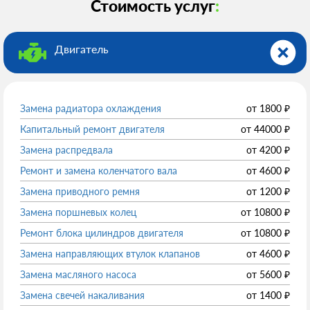
Стоимость услуг
:
Двигатель
Замена радиатора охлаждения
от
1800
₽
Капитальный ремонт двигателя
от
44000
₽
Замена распредвала
от
4200
₽
Ремонт и замена коленчатого вала
от
4600
₽
Замена приводного ремня
от
1200
₽
Замена поршневых колец
от
10800
₽
Ремонт блока цилиндров двигателя
от
10800
₽
Замена направляющих втулок клапанов
от
4600
₽
Замена масляного насоса
от
5600
₽
Замена свечей накаливания
от
1400
₽