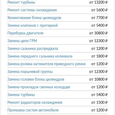
Ремонт турбины
от
13200
₽
Ремонт системы охлаждения
от
5600
₽
Хонингование блока цилиндров
от
7700
₽
Замена клапанов с притиркой
от
5400
₽
Переборка двигателя
от
30800
₽
Замена цепи ГРМ
от
12300
₽
Замена сальника распредвала
от
1200
₽
Замена переднего сальника коленвала
от
1800
₽
Замена ролика натяжителя приводного ремня
от
1200
₽
Замена поршневой группы
от
12300
₽
Замена головки блока цилиндров
от
10800
₽
Замена прокладок свечных колодцев
от
1200
₽
Замена турбины
от
5400
₽
Ремонт радиаторов охлаждения
от
1500
₽
Промывка систем автомобиля
от
1200
₽