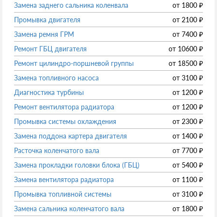
Замена заднего сальника коленвала
от
1800
₽
Промывка двигателя
от
2100
₽
Замена ремня ГРМ
от
7400
₽
Ремонт ГБЦ двигателя
от
10600
₽
Ремонт цилиндро-поршневой группы
от
18500
₽
Замена топливного насоса
от
3100
₽
Диагностика турбины
от
1200
₽
Ремонт вентилятора радиатора
от
1200
₽
Промывка системы охлаждения
от
2300
₽
Замена поддона картера двигателя
от
1400
₽
Расточка коленчатого вала
от
7700
₽
Замена прокладки головки блока (ГБЦ)
от
5400
₽
Замена вентилятора радиатора
от
1100
₽
Промывка топливной системы
от
3100
₽
Замена сальника коленчатого вала
от
1800
₽