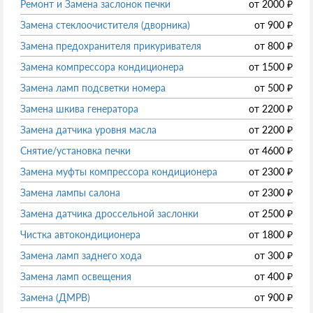
Ремонт и Замена заслонок печки
от
2000
₽
Замена стеклоочистителя (дворника)
от
900
₽
Замена предохранителя прикуривателя
от
800
₽
Замена компрессора кондиционера
от
1500
₽
Замена ламп подсветки номера
от
500
₽
Замена шкива генератора
от
2200
₽
Замена датчика уровня масла
от
2200
₽
Снятие/установка печки
от
4600
₽
Замена муфты компрессора кондиционера
от
2300
₽
Замена лампы салона
от
2300
₽
Замена датчика дроссельной заслонки
от
2500
₽
Чистка автокондиционера
от
1800
₽
Замена ламп заднего хода
от
300
₽
Замена ламп освещения
от
400
₽
Замена (ДМРВ)
от
900
₽