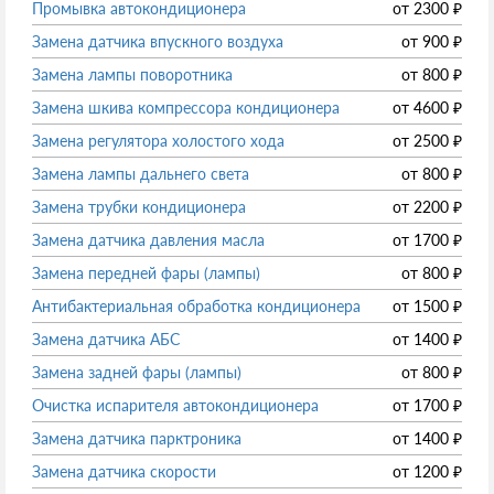
Промывка автокондиционера
от
2300
₽
Замена датчика впускного воздуха
от
900
₽
Замена лампы поворотника
от
800
₽
Замена шкива компрессора кондиционера
от
4600
₽
Замена регулятора холостого хода
от
2500
₽
Замена лампы дальнего света
от
800
₽
Замена трубки кондиционера
от
2200
₽
Замена датчика давления масла
от
1700
₽
Замена передней фары (лампы)
от
800
₽
Антибактериальная обработка кондиционера
от
1500
₽
Замена датчика АБС
от
1400
₽
Замена задней фары (лампы)
от
800
₽
Очистка испарителя автокондиционера
от
1700
₽
Замена датчика парктроника
от
1400
₽
Замена датчика скорости
от
1200
₽