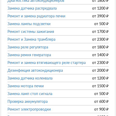
Диагностика автокондиционеров
от
1800
₽
Замена датчика распредвала
от
1200
₽
Ремонт и замена радиатора печки
от
3900
₽
Замена лампы подсветки
от
500
₽
Ремонт системы зажигания
от
1700
₽
Ремонт и Замена трамблера
от
2300
₽
Замена реле регулятора
от
1800
₽
Замена ремня генератора
от
1400
₽
Ремонт и замена втягивающего реле стартера
от
2300
₽
Дезинфекция автокондиционера
от
2000
₽
Замена датчика коленвала
от
1200
₽
Замена мотора печки
от
1500
₽
Замена ламп стоп сигнала
от
500
₽
Проверка аккумулятора
от
600
₽
Ремонт электропроводки
от
900
₽