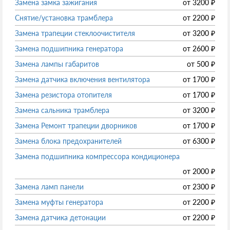
Замена замка зажигания
от
3200
₽
Снятие/установка трамблера
от
2200
₽
Замена трапеции стеклоочистителя
от
3200
₽
Замена подшипника генератора
от
2600
₽
Замена лампы габаритов
от
500
₽
Замена датчика включения вентилятора
от
1700
₽
Замена резистора отопителя
от
1700
₽
Замена сальника трамблера
от
3200
₽
Замена Ремонт трапеции дворников
от
1700
₽
Замена блока предохранителей
от
6300
₽
Замена подшипника компрессора кондиционера
от
2000
₽
Замена ламп панели
от
2300
₽
Замена муфты генератора
от
2200
₽
Замена датчика детонации
от
2200
₽