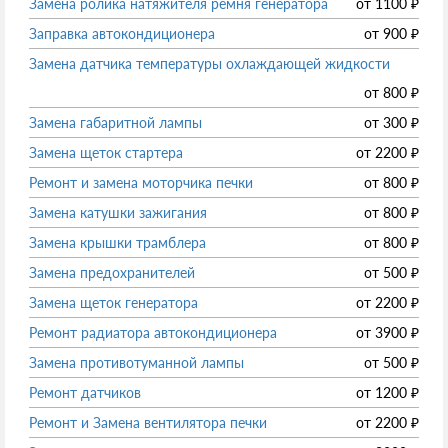
Замена ролика натяжителя ремня генератора
от
1100
₽
Заправка автокондиционера
от
900
₽
Замена датчика температуры охлаждающей жидкости
от
800
₽
Замена габаритной лампы
от
300
₽
Замена щеток стартера
от
2200
₽
Ремонт и замена моторчика печки
от
800
₽
Замена катушки зажигания
от
800
₽
Замена крышки трамблера
от
800
₽
Замена предохранителей
от
500
₽
Замена щеток генератора
от
2200
₽
Ремонт радиатора автокондиционера
от
3900
₽
Замена противотуманной лампы
от
500
₽
Ремонт датчиков
от
1200
₽
Ремонт и Замена вентилятора печки
от
2200
₽