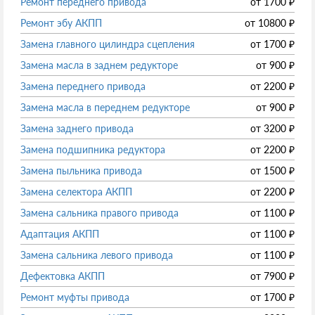
Ремонт переднего привода
от
1700
₽
Ремонт эбу АКПП
от
10800
₽
Замена главного цилиндра сцепления
от
1700
₽
Замена масла в заднем редукторе
от
900
₽
Замена переднего привода
от
2200
₽
Замена масла в переднем редукторе
от
900
₽
Замена заднего привода
от
3200
₽
Замена подшипника редуктора
от
2200
₽
Замена пыльника привода
от
1500
₽
Замена селектора АКПП
от
2200
₽
Замена сальника правого привода
от
1100
₽
Адаптация АКПП
от
1100
₽
Замена сальника левого привода
от
1100
₽
Дефектовка АКПП
от
7900
₽
Ремонт муфты привода
от
1700
₽