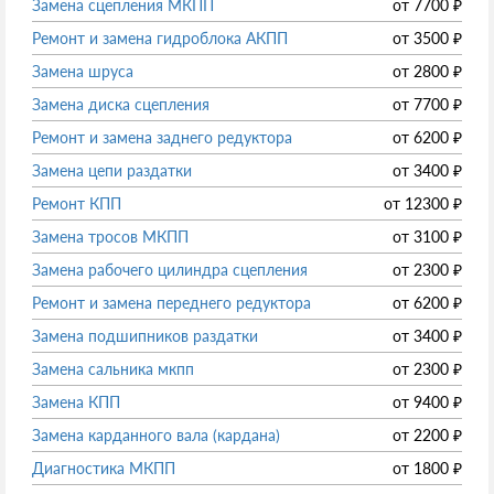
Замена сцепления МКПП
от
7700
₽
Ремонт и замена гидроблока АКПП
от
3500
₽
Замена шруса
от
2800
₽
Замена диска сцепления
от
7700
₽
Ремонт и замена заднего редуктора
от
6200
₽
Замена цепи раздатки
от
3400
₽
Ремонт КПП
от
12300
₽
Замена тросов МКПП
от
3100
₽
Замена рабочего цилиндра сцепления
от
2300
₽
Ремонт и замена переднего редуктора
от
6200
₽
Замена подшипников раздатки
от
3400
₽
Замена сальника мкпп
от
2300
₽
Замена КПП
от
9400
₽
Замена карданного вала (кардана)
от
2200
₽
Диагностика МКПП
от
1800
₽