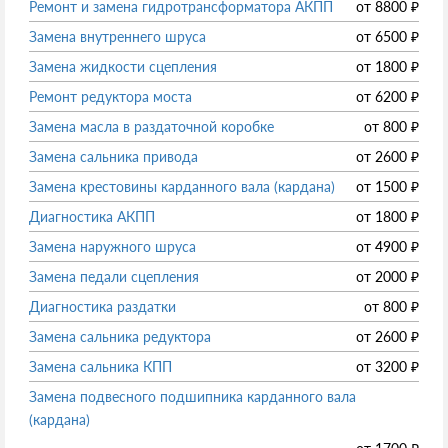
Ремонт и замена гидротрансформатора АКПП
от
8800
₽
Замена внутреннего шруса
от
6500
₽
Замена жидкости сцепления
от
1800
₽
Ремонт редуктора моста
от
6200
₽
Замена масла в раздаточной коробке
от
800
₽
Замена сальника привода
от
2600
₽
Замена крестовины карданного вала (кардана)
от
1500
₽
Диагностика АКПП
от
1800
₽
Замена наружного шруса
от
4900
₽
Замена педали сцепления
от
2000
₽
Диагностика раздатки
от
800
₽
Замена сальника редуктора
от
2600
₽
Замена сальника КПП
от
3200
₽
Замена подвесного подшипника карданного вала
(кардана)