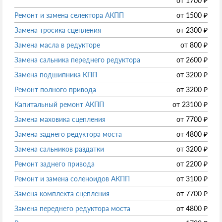
от
1700
₽
Ремонт и замена селектора АКПП
от
1500
₽
Замена тросика сцепления
от
2300
₽
Замена масла в редукторе
от
800
₽
Замена сальника переднего редуктора
от
2600
₽
Замена подшипника КПП
от
3200
₽
Ремонт полного привода
от
3200
₽
Капитальный ремонт АКПП
от
23100
₽
Замена маховика сцепления
от
7700
₽
Замена заднего редуктора моста
от
4800
₽
Замена сальников раздатки
от
3200
₽
Ремонт заднего привода
от
2200
₽
Ремонт и замена соленоидов АКПП
от
3100
₽
Замена комплекта сцепления
от
7700
₽
Замена переднего редуктора моста
от
4800
₽