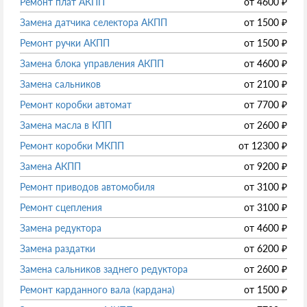
Ремонт плат АКПП
от
4600
₽
Замена датчика селектора АКПП
от
1500
₽
Ремонт ручки АКПП
от
1500
₽
Замена блока управления АКПП
от
4600
₽
Замена сальников
от
2100
₽
Ремонт коробки автомат
от
7700
₽
Замена масла в КПП
от
2600
₽
Ремонт коробки МКПП
от
12300
₽
Замена АКПП
от
9200
₽
Ремонт приводов автомобиля
от
3100
₽
Ремонт сцепления
от
3100
₽
Замена редуктора
от
4600
₽
Замена раздатки
от
6200
₽
Замена сальников заднего редуктора
от
2600
₽
Ремонт карданного вала (кардана)
от
1500
₽