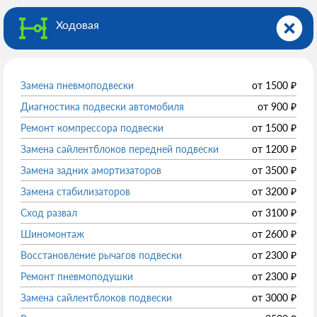
Ходовая
Замена пневмоподвески
от
1500
₽
Диагностика подвески автомобиля
от
900
₽
Ремонт компрессора подвески
от
1500
₽
Замена сайлентблоков передней подвески
от
1200
₽
Замена задних амортизаторов
от
3500
₽
Замена стабилизаторов
от
3200
₽
Сход развал
от
3100
₽
Шиномонтаж
от
2600
₽
Восстановление рычагов подвески
от
2300
₽
Ремонт пневмоподушки
от
2300
₽
Замена сайлентблоков подвески
от
3000
₽