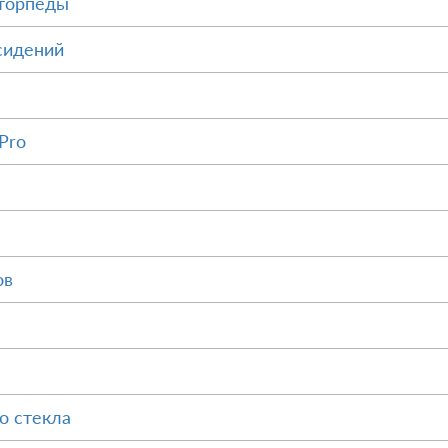
 торпеды
сидений
Pro
ов
о стекла