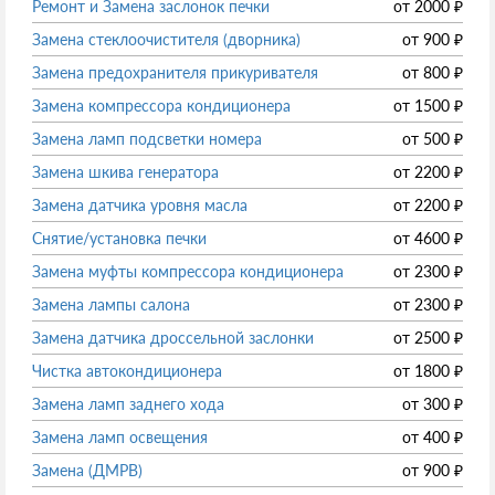
Ремонт и Замена заслонок печки
от
2000
₽
Замена стеклоочистителя (дворника)
от
900
₽
Замена предохранителя прикуривателя
от
800
₽
Замена компрессора кондиционера
от
1500
₽
Замена ламп подсветки номера
от
500
₽
Замена шкива генератора
от
2200
₽
Замена датчика уровня масла
от
2200
₽
Снятие/установка печки
от
4600
₽
Замена муфты компрессора кондиционера
от
2300
₽
Замена лампы салона
от
2300
₽
Замена датчика дроссельной заслонки
от
2500
₽
Чистка автокондиционера
от
1800
₽
Замена ламп заднего хода
от
300
₽
Замена ламп освещения
от
400
₽
Замена (ДМРВ)
от
900
₽