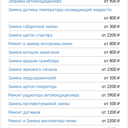
Заправка автокондиционера
от
900
₽
Замена датчика температуры охлаждающей жидкости
от
800
₽
Замена габаритной лампы
от
300
₽
Замена щеток стартера
от
2200
₽
Ремонт и замена моторчика печки
от
800
₽
Замена катушки зажигания
от
800
₽
Замена крышки трамблера
от
800
₽
Замена звукового сигнала
от
2300
₽
Замена предохранителей
от
500
₽
Замена щеток генератора
от
2200
₽
Ремонт радиатора автокондиционера
от
3900
₽
Замена противотуманной лампы
от
500
₽
Ремонт датчиков
от
1200
₽
Ремонт и Замена вентилятора печки
от
2200
₽