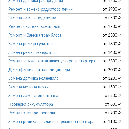
Замена датчика распредвала
от
1200
₽
Ремонт и замена радиатора печки
от
3900
₽
Замена лампы подсветки
от
500
₽
Ремонт системы зажигания
от
1700
₽
Ремонт и Замена трамблера
от
2300
₽
Замена реле регулятора
от
1800
₽
Замена ремня генератора
от
1400
₽
Ремонт и замена втягивающего реле стартера
от
2300
₽
Дезинфекция автокондиционера
от
2000
₽
Замена датчика коленвала
от
1200
₽
Замена мотора печки
от
1500
₽
Замена ламп стоп сигнала
от
500
₽
Проверка аккумулятора
от
600
₽
Ремонт электропроводки
от
900
₽
Замена ролика натяжителя ремня генератора
от
1100
₽