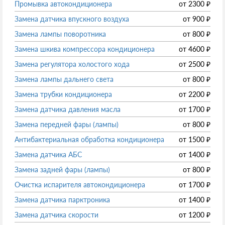
Промывка автокондиционера
от
2300
₽
Замена датчика впускного воздуха
от
900
₽
Замена лампы поворотника
от
800
₽
Замена шкива компрессора кондиционера
от
4600
₽
Замена регулятора холостого хода
от
2500
₽
Замена лампы дальнего света
от
800
₽
Замена трубки кондиционера
от
2200
₽
Замена датчика давления масла
от
1700
₽
Замена передней фары (лампы)
от
800
₽
Антибактериальная обработка кондиционера
от
1500
₽
Замена датчика АБС
от
1400
₽
Замена задней фары (лампы)
от
800
₽
Очистка испарителя автокондиционера
от
1700
₽
Замена датчика парктроника
от
1400
₽
Замена датчика скорости
от
1200
₽