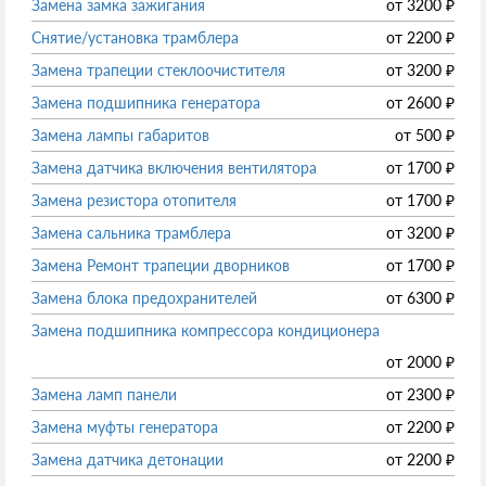
Замена замка зажигания
от
3200
₽
Снятие/установка трамблера
от
2200
₽
Замена трапеции стеклоочистителя
от
3200
₽
Замена подшипника генератора
от
2600
₽
Замена лампы габаритов
от
500
₽
Замена датчика включения вентилятора
от
1700
₽
Замена резистора отопителя
от
1700
₽
Замена сальника трамблера
от
3200
₽
Замена Ремонт трапеции дворников
от
1700
₽
Замена блока предохранителей
от
6300
₽
Замена подшипника компрессора кондиционера
от
2000
₽
Замена ламп панели
от
2300
₽
Замена муфты генератора
от
2200
₽
Замена датчика детонации
от
2200
₽