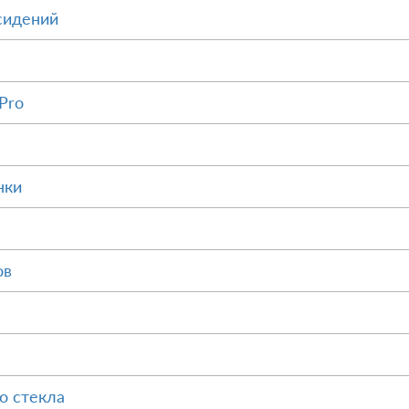
сидений
Pro
нки
ов
о стекла