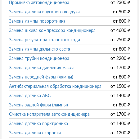
Промывка автокондиционера
от
2300
₽
Замена датчика впускного воздуха
от
900
₽
Замена лампы поворотника
от
800
₽
Замена шкива компрессора кондиционера
от
4600
₽
Замена регулятора холостого хода
от
2500
₽
Замена лампы дальнего света
от
800
₽
Замена трубки кондиционера
от
2200
₽
Замена датчика давления масла
от
1700
₽
Замена передней фары (лампы)
от
800
₽
Антибактериальная обработка кондиционера
от
1500
₽
Замена датчика АБС
от
1400
₽
Замена задней фары (лампы)
от
800
₽
Очистка испарителя автокондиционера
от
1700
₽
Замена датчика парктроника
от
1400
₽
Замена датчика скорости
от
1200
₽