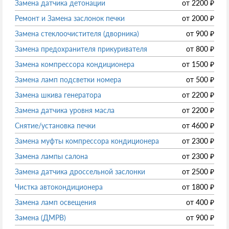
Замена датчика детонации
от
2200
₽
Ремонт и Замена заслонок печки
от
2000
₽
Замена стеклоочистителя (дворника)
от
900
₽
Замена предохранителя прикуривателя
от
800
₽
Замена компрессора кондиционера
от
1500
₽
Замена ламп подсветки номера
от
500
₽
Замена шкива генератора
от
2200
₽
Замена датчика уровня масла
от
2200
₽
Снятие/установка печки
от
4600
₽
Замена муфты компрессора кондиционера
от
2300
₽
Замена лампы салона
от
2300
₽
Замена датчика дроссельной заслонки
от
2500
₽
Чистка автокондиционера
от
1800
₽
Замена ламп освещения
от
400
₽
Замена (ДМРВ)
от
900
₽