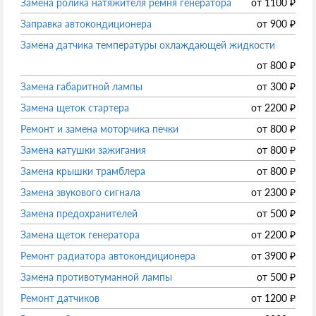
Замена ролика натяжителя ремня генератора
от
1100
₽
Заправка автокондиционера
от
900
₽
Замена датчика температуры охлаждающей жидкости
от
800
₽
Замена габаритной лампы
от
300
₽
Замена щеток стартера
от
2200
₽
Ремонт и замена моторчика печки
от
800
₽
Замена катушки зажигания
от
800
₽
Замена крышки трамблера
от
800
₽
Замена звукового сигнала
от
2300
₽
Замена предохранителей
от
500
₽
Замена щеток генератора
от
2200
₽
Ремонт радиатора автокондиционера
от
3900
₽
Замена противотуманной лампы
от
500
₽
Ремонт датчиков
от
1200
₽