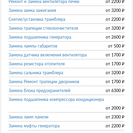
Ремонт и Замена вентилятора печки
от
2200
₽
Замена замка зажигания
от
3200
₽
Снятие/установка трамблера
от
2200
₽
Замена трапеции стеклоочистителя
от
3200
₽
Замена подшипника генератора
от
2600
₽
Замена лампы габаритов
от
500
₽
Замена датчика включения вентилятора
от
1700
₽
Замена резистора отопителя
от
1700
₽
Замена сальника трамблера
от
3200
₽
Замена Ремонт трапеции дворников
от
1700
₽
Замена блока предохранителей
от
6300
₽
Замена подшипника компрессора кондиционера
от
2000
₽
Замена ламп панели
от
2300
₽
Замена муфты генератора
от
2200
₽