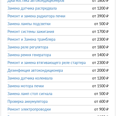
Диагностика автокондиционеров
от
1800
₽
Замена датчика распредвала
от
1200
₽
Ремонт и замена радиатора печки
от
3900
₽
Замена лампы подсветки
от
500
₽
Ремонт системы зажигания
от
1700
₽
Ремонт и Замена трамблера
от
2300
₽
Замена реле регулятора
от
1800
₽
Замена ремня генератора
от
1400
₽
Ремонт и замена втягивающего реле стартера
от
2300
₽
Дезинфекция автокондиционера
от
2000
₽
Замена датчика коленвала
от
1200
₽
Замена мотора печки
от
1500
₽
Замена ламп стоп сигнала
от
500
₽
Проверка аккумулятора
от
600
₽
Ремонт электропроводки
от
900
₽