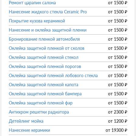
Ремонт царапин салона
от
1500
₽
Нанесение жидкого стекла Ceramic Pro
от
1500
₽
Покрытие кузова керамикой
от
1500
₽
Нанесение и оклейка защитной пленки
от
1500
₽
Бронирование пленкой автомобиля
от
1500
₽
Оклейка защитной пленкой от сколов
от
1500
₽
Оклейка защитной пленкой стекол
от
1500
₽
Оклейка защитной пленкой порогов
от
1500
₽
Оклейка защитной пленкой лобового стекла
от
1500
₽
Оклейка защитной пленкой капота
от
1500
₽
Оклейка защитной пленкой бампера
от
1500
₽
Оклейка защитной пленкой фар
от
1500
₽
Антихром решетки радиатора
от
2300
₽
Детейлинг мойка
от
1200
₽
Нанесение керамики
от
19300
₽