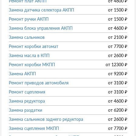
Ремонт плат АКПП
от
4600
₽
Замена датчика селектора АКПП
от
1500
₽
Ремонт ручки АКПП
от
1500
₽
Замена блока управления АКПП
от
4600
₽
Замена сальников
от
2100
₽
Ремонт коробки автомат
от
7700
₽
Замена масла в КПП
от
2600
₽
Ремонт коробки МКПП
от
12300
₽
Замена АКПП
от
9200
₽
Ремонт приводов автомобиля
от
3100
₽
Ремонт сцепления
от
3100
₽
Замена редуктора
от
4600
₽
Замена раздатки
от
6200
₽
Замена сальников заднего редуктора
от
2600
₽
Замена сцепления МКПП
от
7700
₽