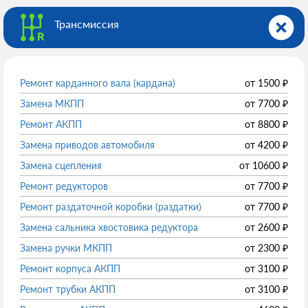
Трансмиссия
Ремонт карданного вала (кардана)
от
1500
₽
Замена МКПП
от
7700
₽
Ремонт АКПП
от
8800
₽
Замена приводов автомобиля
от
4200
₽
Замена сцепления
от
10600
₽
Ремонт редукторов
от
7700
₽
Ремонт раздаточной коробки (раздатки)
от
7700
₽
Замена сальника хвостовика редуктора
от
2600
₽
Замена ручки МКПП
от
2300
₽
Ремонт корпуса АКПП
от
3100
₽
Ремонт трубки АКПП
от
3100
₽