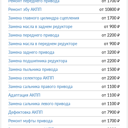
Ремонт переднего привода
от
1700
₽
Ремонт эбу АКПП
от
10800
₽
Замена главного цилиндра сцепления
от
1700
₽
Замена масла в заднем редукторе
от
900
₽
Замена переднего привода
от
2200
₽
Замена масла в переднем редукторе
от
900
₽
Замена заднего привода
от
3200
₽
Замена подшипника редуктора
от
2200
₽
Замена пыльника привода
от
1500
₽
Замена селектора АКПП
от
2200
₽
Замена сальника правого привода
от
1100
₽
Адаптация АКПП
от
1100
₽
Замена сальника левого привода
от
1100
₽
Дефектовка АКПП
от
7900
₽
Ремонт муфты привода
от
1700
₽