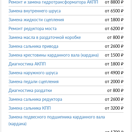
Ремонт и замена гидротрансформатора АКПП
от
8800
₽
Замена внутреннего шруса
от
6500
₽
Замена жидкости сцепления
от
1800
₽
Ремонт редуктора моста
от
6200
₽
Замена масла в раздаточной коробке
от
800
₽
Замена сальника привода
от
2600
₽
Замена крестовины карданного вала (кардана)
от
1500
₽
Диагностика АКПП
от
1800
₽
Замена наружного шруса
от
4900
₽
Замена педали сцепления
от
2000
₽
Диагностика раздатки
от
800
₽
Замена сальника редуктора
от
2600
₽
Замена сальника КПП
от
3200
₽
Замена подвесного подшипника карданного вала
(кардана)