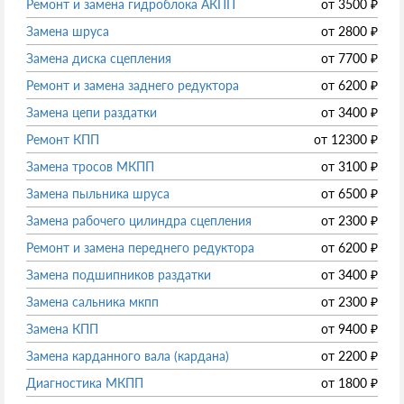
Ремонт и замена гидроблока АКПП
от
3500
₽
Замена шруса
от
2800
₽
Замена диска сцепления
от
7700
₽
Ремонт и замена заднего редуктора
от
6200
₽
Замена цепи раздатки
от
3400
₽
Ремонт КПП
от
12300
₽
Замена тросов МКПП
от
3100
₽
Замена пыльника шруса
от
6500
₽
Замена рабочего цилиндра сцепления
от
2300
₽
Ремонт и замена переднего редуктора
от
6200
₽
Замена подшипников раздатки
от
3400
₽
Замена сальника мкпп
от
2300
₽
Замена КПП
от
9400
₽
Замена карданного вала (кардана)
от
2200
₽
Диагностика МКПП
от
1800
₽