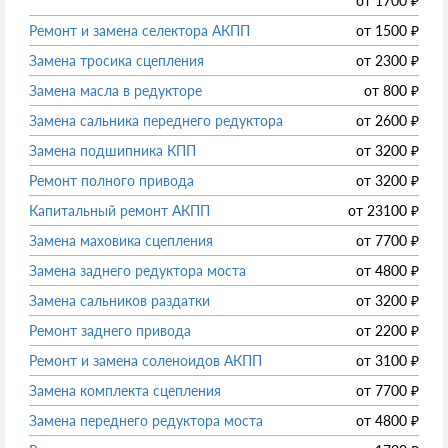
от
1700
₽
Ремонт и замена селектора АКПП
от
1500
₽
Замена тросика сцепления
от
2300
₽
Замена масла в редукторе
от
800
₽
Замена сальника переднего редуктора
от
2600
₽
Замена подшипника КПП
от
3200
₽
Ремонт полного привода
от
3200
₽
Капитальный ремонт АКПП
от
23100
₽
Замена маховика сцепления
от
7700
₽
Замена заднего редуктора моста
от
4800
₽
Замена сальников раздатки
от
3200
₽
Ремонт заднего привода
от
2200
₽
Ремонт и замена соленоидов АКПП
от
3100
₽
Замена комплекта сцепления
от
7700
₽
Замена переднего редуктора моста
от
4800
₽