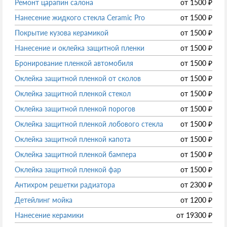
Ремонт царапин салона
от
1500
₽
Нанесение жидкого стекла Ceramic Pro
от
1500
₽
Покрытие кузова керамикой
от
1500
₽
Нанесение и оклейка защитной пленки
от
1500
₽
Бронирование пленкой автомобиля
от
1500
₽
Оклейка защитной пленкой от сколов
от
1500
₽
Оклейка защитной пленкой стекол
от
1500
₽
Оклейка защитной пленкой порогов
от
1500
₽
Оклейка защитной пленкой лобового стекла
от
1500
₽
Оклейка защитной пленкой капота
от
1500
₽
Оклейка защитной пленкой бампера
от
1500
₽
Оклейка защитной пленкой фар
от
1500
₽
Антихром решетки радиатора
от
2300
₽
Детейлинг мойка
от
1200
₽
Нанесение керамики
от
19300
₽