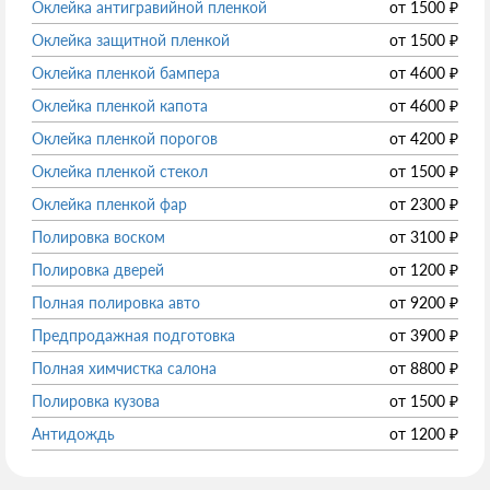
Оклейка антигравийной пленкой
от
1500
₽
Оклейка защитной пленкой
от
1500
₽
Оклейка пленкой бампера
от
4600
₽
Оклейка пленкой капота
от
4600
₽
Оклейка пленкой порогов
от
4200
₽
Оклейка пленкой стекол
от
1500
₽
Оклейка пленкой фар
от
2300
₽
Полировка воском
от
3100
₽
Полировка дверей
от
1200
₽
Полная полировка авто
от
9200
₽
Предпродажная подготовка
от
3900
₽
Полная химчистка салона
от
8800
₽
Полировка кузова
от
1500
₽
Антидождь
от
1200
₽