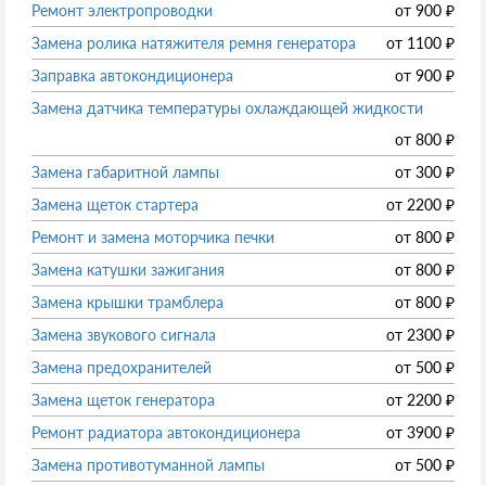
Ремонт электропроводки
от
900
₽
Замена ролика натяжителя ремня генератора
от
1100
₽
Заправка автокондиционера
от
900
₽
Замена датчика температуры охлаждающей жидкости
от
800
₽
Замена габаритной лампы
от
300
₽
Замена щеток стартера
от
2200
₽
Ремонт и замена моторчика печки
от
800
₽
Замена катушки зажигания
от
800
₽
Замена крышки трамблера
от
800
₽
Замена звукового сигнала
от
2300
₽
Замена предохранителей
от
500
₽
Замена щеток генератора
от
2200
₽
Ремонт радиатора автокондиционера
от
3900
₽
Замена противотуманной лампы
от
500
₽