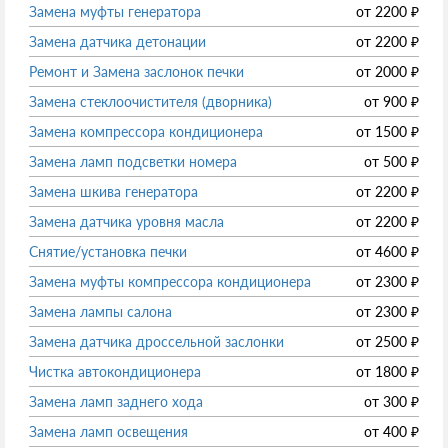
Замена муфты генератора
от
2200
₽
Замена датчика детонации
от
2200
₽
Ремонт и Замена заслонок печки
от
2000
₽
Замена стеклоочистителя (дворника)
от
900
₽
Замена компрессора кондиционера
от
1500
₽
Замена ламп подсветки номера
от
500
₽
Замена шкива генератора
от
2200
₽
Замена датчика уровня масла
от
2200
₽
Снятие/установка печки
от
4600
₽
Замена муфты компрессора кондиционера
от
2300
₽
Замена лампы салона
от
2300
₽
Замена датчика дроссельной заслонки
от
2500
₽
Чистка автокондиционера
от
1800
₽
Замена ламп заднего хода
от
300
₽
Замена ламп освещения
от
400
₽