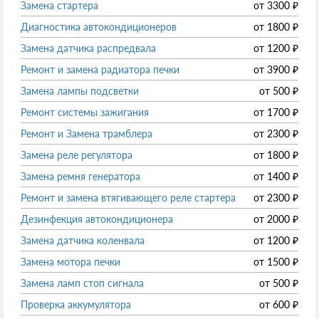
Замена стартера
от
3300
₽
Диагностика автокондиционеров
от
1800
₽
Замена датчика распредвала
от
1200
₽
Ремонт и замена радиатора печки
от
3900
₽
Замена лампы подсветки
от
500
₽
Ремонт системы зажигания
от
1700
₽
Ремонт и Замена трамблера
от
2300
₽
Замена реле регулятора
от
1800
₽
Замена ремня генератора
от
1400
₽
Ремонт и замена втягивающего реле стартера
от
2300
₽
Дезинфекция автокондиционера
от
2000
₽
Замена датчика коленвала
от
1200
₽
Замена мотора печки
от
1500
₽
Замена ламп стоп сигнала
от
500
₽
Проверка аккумулятора
от
600
₽