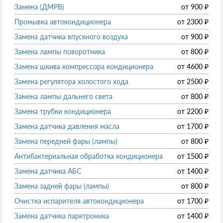
Замена (ДМРВ)
от
900
₽
Промывка автокондиционера
от
2300
₽
Замена датчика впускного воздуха
от
900
₽
Замена лампы поворотника
от
800
₽
Замена шкива компрессора кондиционера
от
4600
₽
Замена регулятора холостого хода
от
2500
₽
Замена лампы дальнего света
от
800
₽
Замена трубки кондиционера
от
2200
₽
Замена датчика давления масла
от
1700
₽
Замена передней фары (лампы)
от
800
₽
Антибактериальная обработка кондиционера
от
1500
₽
Замена датчика АБС
от
1400
₽
Замена задней фары (лампы)
от
800
₽
Очистка испарителя автокондиционера
от
1700
₽
Замена датчика парктроника
от
1400
₽