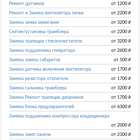
Ремонт датчиков
от
1200
₽
Ремонт и Замена вентилятора печки
от
2200
₽
Замена замка зажигания
от
3200
₽
Снятие/установка трамблера
от
2200
₽
Замена трапеции стеклоочистителя
от
3200
₽
Замена подшипника генератора
от
2600
₽
Замена лампы габаритов
от
500
₽
Замена датчика включения вентилятора
от
1700
₽
Замена резистора отопителя
от
1700
₽
Замена сальника трамблера
от
3200
₽
Замена Ремонт трапеции дворников
от
1700
₽
Замена блока предохранителей
от
6300
₽
Замена подшипника компрессора кондиционера
от
2000
₽
Замена ламп панели
от
2300
₽