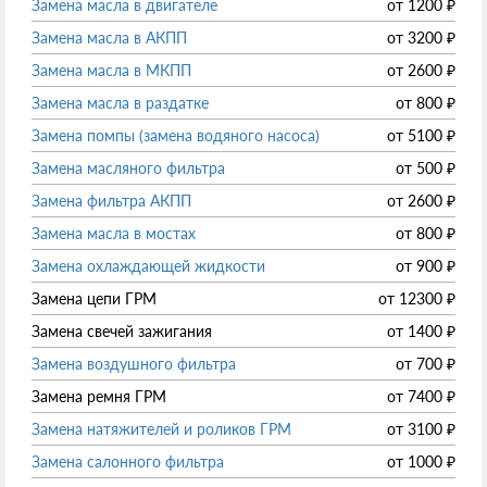
Замена масла в двигателе
от
1200
₽
Замена масла в АКПП
от
3200
₽
Замена масла в МКПП
от
2600
₽
Замена масла в раздатке
от
800
₽
Замена помпы (замена водяного насоса)
от
5100
₽
Замена масляного фильтра
от
500
₽
Замена фильтра АКПП
от
2600
₽
Замена масла в мостах
от
800
₽
Замена охлаждающей жидкости
от
900
₽
Замена цепи ГРМ
от
12300
₽
Замена свечей зажигания
от
1400
₽
Замена воздушного фильтра
от
700
₽
Замена ремня ГРМ
от
7400
₽
Замена натяжителей и роликов ГРМ
от
3100
₽
Замена салонного фильтра
от
1000
₽