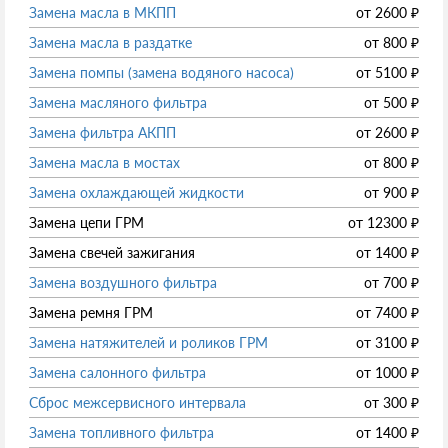
Замена масла в МКПП
от
2600
₽
Замена масла в раздатке
от
800
₽
Замена помпы (замена водяного насоса)
от
5100
₽
Замена масляного фильтра
от
500
₽
Замена фильтра АКПП
от
2600
₽
Замена масла в мостах
от
800
₽
Замена охлаждающей жидкости
от
900
₽
Замена цепи ГРМ
от
12300
₽
Замена свечей зажигания
от
1400
₽
Замена воздушного фильтра
от
700
₽
Замена ремня ГРМ
от
7400
₽
Замена натяжителей и роликов ГРМ
от
3100
₽
Замена салонного фильтра
от
1000
₽
Сброс межсервисного интервала
от
300
₽
Замена топливного фильтра
от
1400
₽