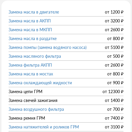
Замена масла в двигателе
от
1200
₽
Замена масла в АКПП
от
3200
₽
Замена масла в МКПП
от
2600
₽
Замена масла в раздатке
от
800
₽
Замена помпы (замена водяного насоса)
от
5100
₽
Замена масляного фильтра
от
500
₽
Замена фильтра АКПП
от
2600
₽
Замена масла в мостах
от
800
₽
Замена охлаждающей жидкости
от
900
₽
Замена цепи ГРМ
от
12300
₽
Замена свечей зажигания
от
1400
₽
Замена воздушного фильтра
от
700
₽
Замена ремня ГРМ
от
7400
₽
Замена натяжителей и роликов ГРМ
от
3100
₽