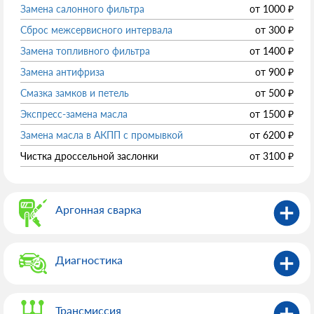
Замена салонного фильтра
от
1000
₽
Сброс межсервисного интервала
от
300
₽
Замена топливного фильтра
от
1400
₽
Замена антифриза
от
900
₽
Смазка замков и петель
от
500
₽
Экспресс-замена масла
от
1500
₽
Замена масла в АКПП с промывкой
от
6200
₽
Чистка дроссельной заслонки
от
3100
₽
Аргонная сварка
Диагностика
Трансмиссия