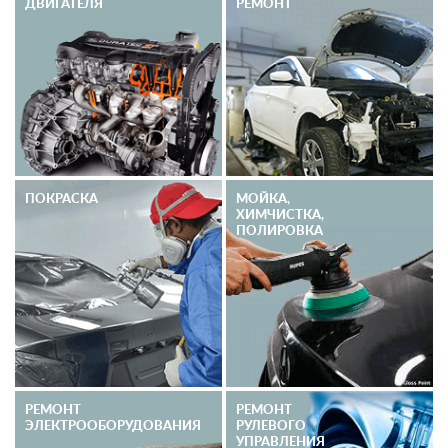
ДВИГАТЕЛЯ
РЕМОНТ
ПОКРАСКА
МОЙКА,
ХИМЧИСТКА,
ПОЛИРОВКА
РЕМОНТ
РЕМОНТ
ЭЛЕКТРО­ОБОРУДОВАНИЯ
РУЛЕВОГО
УПРАВЛЕНИЯ