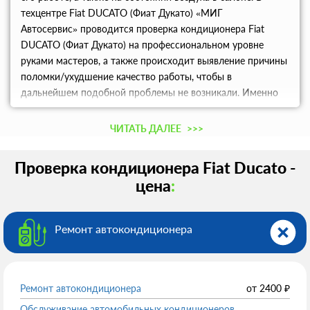
техцентре Fiat DUCATO (Фиат Дукато) «МИГ
Автосервис» проводится проверка кондиционера Fiat
DUCATO (Фиат Дукато) на профессиональном уровне
руками мастеров, а также происходит выявление причины
поломки/ухудшение качество работы, чтобы в
дальнейшем подобной проблемы не возникали. Именно
наш автосервис в Москве предлагает клиентам только
лучшее и проверенное оборудование.
ЧИТАТЬ ДАЛЕЕ
>>>
Проверка кондиционера Fiat Ducato -
цена
:
Ремонт автокондиционера
Ремонт автокондиционера
от
2400
₽
Обслуживание автомобильных кондиционеров